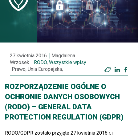
27 kwietnia 2016
Magdalena
Wrzosek
RODO
,
Wszystkie wpisy
Prawo, Unia Europejska,
Twitter
LinkedI
Fac
ROZPORZĄDZENIE OGÓLNE O
OCHRONIE DANYCH OSOBOWYCH
(RODO) – GENERAL DATA
PROTECTION REGULATION (GDPR)
RODO/GDPR zostało przyjęte 27 kwietnia 2016 r. i