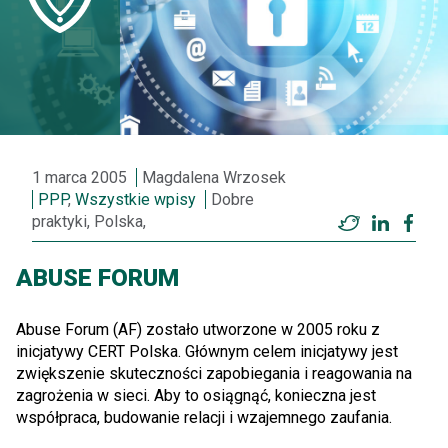
1 marca 2005
Magdalena Wrzosek
PPP
,
Wszystkie wpisy
Dobre
praktyki, Polska,
Twitter
LinkedI
Fac
ABUSE FORUM
Abuse Forum (AF) zostało utworzone w 2005 roku z
inicjatywy CERT Polska. Głównym celem inicjatywy jest
zwiększenie skuteczności zapobiegania i reagowania na
zagrożenia w sieci. Aby to osiągnąć, konieczna jest
współpraca, budowanie relacji i wzajemnego zaufania.