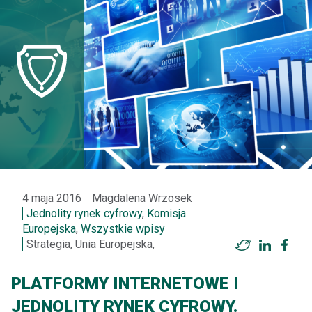
4 maja 2016
Magdalena Wrzosek
Jednolity rynek cyfrowy
,
Komisja
Europejska
,
Wszystkie wpisy
Strategia, Unia Europejska,
Twitter
LinkedI
Fac
PLATFORMY INTERNETOWE I
JEDNOLITY RYNEK CYFROWY.