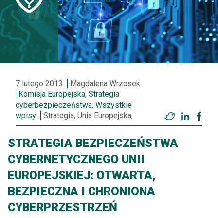
7 lutego 2013
Magdalena Wrzosek
Komisja Europejska
,
Strategia
cyberbezpieczeństwa
,
Wszystkie
wpisy
Strategia, Unia Europejska,
Twitter
LinkedI
Fac
STRATEGIA BEZPIECZEŃSTWA
CYBERNETYCZNEGO UNII
EUROPEJSKIEJ: OTWARTA,
BEZPIECZNA I CHRONIONA
CYBERPRZESTRZEŃ