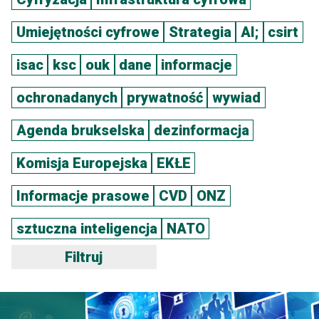
Umiejętności cyfrowe
Strategia
AI;
csirt
isac
ksc
ouk
dane
informacje
ochronadanych
prywatność
wywiad
Agenda brukselska
dezinformacja
Komisja Europejska
EKŁE
Informacje prasowe
CVD
ONZ
sztuczna inteligencja
NATO