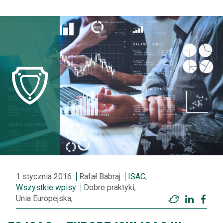
1 stycznia 2016
Rafał Babraj
ISAC
,
Wszystkie wpisy
Dobre praktyki,
Unia Europejska,
Twitter
LinkedI
Fac