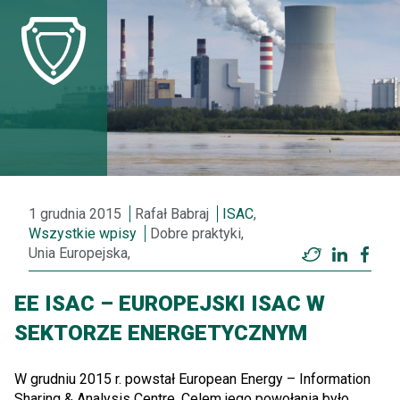
1 grudnia 2015
Rafał Babraj
ISAC
,
Wszystkie wpisy
Dobre praktyki,
Unia Europejska,
Twitter
LinkedI
Fac
EE ISAC – EUROPEJSKI ISAC W
SEKTORZE ENERGETYCZNYM
W grudniu 2015 r. powstał European Energy – Information
Sharing & Analysis Centre. Celem jego powołania było