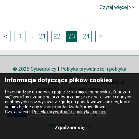
Czytaj więcej >>
Page
…
<
1
21
22
23
24
>
navigation
© 2026 Cyberpolicy
|
Polityka prywatności i polityka
cookies
Informacja dotycząca plików cookies
Wydawca: Państwowy Instytut Badawczy NASK; ul.
Kolska 12, 01-045 Warszawa
Przechodząc do serwisu poprzez kliknięcie odnośnika „Zgadzam
ISSN 2657-8425
się” wyrażasz zgodę na przetwarzanie przez nas Twoich danych
osobowych oraz wyrażasz zgodę na podstawowe cookies, które
są niezbędne aby strona mogła działać prawidłowo.
Czytaj więcej:
Polityka prywatności i polityka cookies
cyberpolicy@nask.pl
Zgadzam się