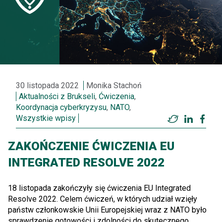
30 listopada 2022
Monika Stachoń
Aktualności z Brukseli
,
Ćwiczenia
,
Koordynacja cyberkryzysu
,
NATO
,
Wszystkie wpisy
Twitter
LinkedI
Fac
ZAKOŃCZENIE ĆWICZENIA EU
INTEGRATED RESOLVE 2022
18 listopada zakończyły się ćwiczenia EU Integrated
Resolve 2022. Celem ćwiczeń, w których udział wzięły
państw członkowskie Unii Europejskiej wraz z NATO było
sprawdzenie gotowości i zdolności do skutecznego