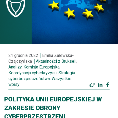
21 grudnia 2022
Emilia Zalewska-
Czajczyńska
Aktualności z Brukseli
,
Analizy
,
Komisja Europejska
,
Koordynacja cyberkryzysu
,
Strategia
cyberbezpieczeństwa
,
Wszystkie
wpisy
Twitter
LinkedI
Fac
POLITYKA UNII EUROPEJSKIEJ W
ZAKRESIE OBRONY
CYBERPRZESTRZENI