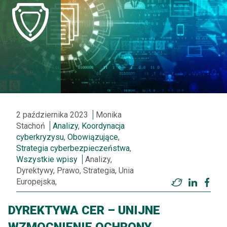
2 października 2023
Monika
Stachoń
Analizy
,
Koordynacja
cyberkryzysu
,
Obowiązujące
,
Strategia cyberbezpieczeństwa
,
Wszystkie wpisy
Analizy,
Dyrektywy, Prawo, Strategia, Unia
Europejska,
Twitter
LinkedI
Fac
DYREKTYWA CER – UNIJNE
WZMOCNIENIE OCHRONY