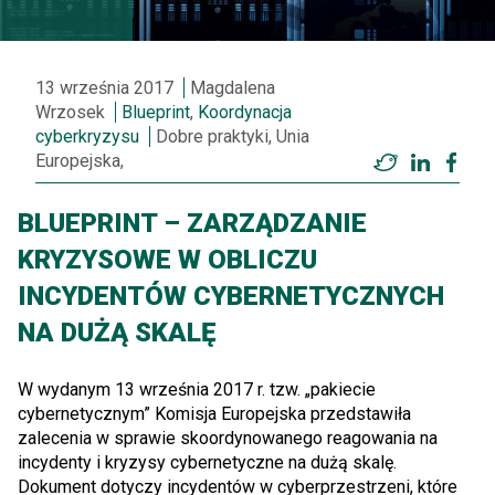
13 września 2017
Magdalena
Wrzosek
Blueprint
,
Koordynacja
cyberkryzysu
Dobre praktyki, Unia
Europejska,
Twitter
LinkedI
Fac
BLUEPRINT – ZARZĄDZANIE
KRYZYSOWE W OBLICZU
INCYDENTÓW CYBERNETYCZNYCH
NA DUŻĄ SKALĘ
W wydanym 13 września 2017 r. tzw. „pakiecie
cybernetycznym” Komisja Europejska przedstawiła
zalecenia w sprawie skoordynowanego reagowania na
incydenty i kryzysy cybernetyczne na dużą skalę.
Dokument dotyczy incydentów w cyberprzestrzeni, które