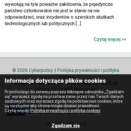
wywołują na tyle poważne zakłócenia, że pojedyncze
państwo członkowskie nie jest w stanie na nie
odpowiedzieć, oraz incydentów o szerokich skutkach
technologicznych lub politycznych […]
Czytaj więcej >>
© 2026 Cyberpolicy
|
Polityka prywatności i polityka
cookies
Informacja dotycząca plików cookies
Wydawca: Państwowy Instytut Badawczy NASK; ul.
Kolska 12, 01-045 Warszawa
Przechodząc do serwisu poprzez kliknięcie odnośnika „Zgadzam
ISSN 2657-8425
się” wyrażasz zgodę na przetwarzanie przez nas Twoich danych
osobowych oraz wyrażasz zgodę na podstawowe cookies, które
są niezbędne aby strona mogła działać prawidłowo.
Czytaj więcej:
Polityka prywatności i polityka cookies
cyberpolicy@nask.pl
Zgadzam się