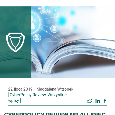
22 lipca 2019
Magdalena Wrzosek
CyberPolicy Review
,
Wszystkie
wpisy
Twitter
LinkedI
Fac
CYBERPOLICY REVIEW NR 4/ LIPIEC