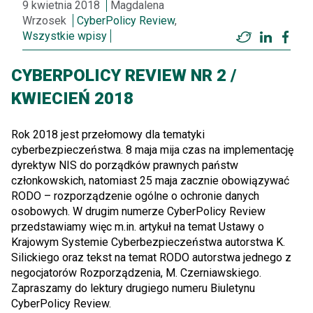
9 kwietnia 2018
Magdalena
Wrzosek
CyberPolicy Review
,
Wszystkie wpisy
Twitter
LinkedI
Fac
CYBERPOLICY REVIEW NR 2 /
KWIECIEŃ 2018
Rok 2018 jest przełomowy dla tematyki
cyberbezpieczeństwa. 8 maja mija czas na implementację
dyrektyw NIS do porządków prawnych państw
członkowskich, natomiast 25 maja zacznie obowiązywać
RODO – rozporządzenie ogólne o ochronie danych
osobowych. W drugim numerze CyberPolicy Review
przedstawiamy więc m.in. artykuł na temat Ustawy o
Krajowym Systemie Cyberbezpieczeństwa autorstwa K.
Silickiego oraz tekst na temat RODO autorstwa jednego z
negocjatorów Rozporządzenia, M. Czerniawskiego.
Zapraszamy do lektury drugiego numeru Biuletynu
CyberPolicy Review.