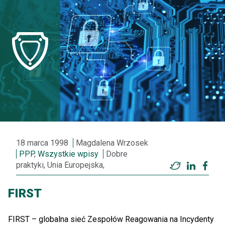
18 marca 1998
Magdalena Wrzosek
PPP
,
Wszystkie wpisy
Dobre
praktyki, Unia Europejska,
Twitter
LinkedI
Fac
FIRST
FIRST – globalna sieć Zespołów Reagowania na Incydenty