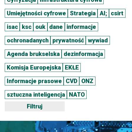
Umiejętności cyfrowe
Strategia
AI;
csirt
isac
ksc
ouk
dane
informacje
ochronadanych
prywatność
wywiad
Agenda brukselska
dezinformacja
Komisja Europejska
EKŁE
Informacje prasowe
CVD
ONZ
sztuczna inteligencja
NATO