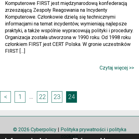
Komputerowe FIRST jest międzynarodową konfederacją
zrzeszającą Zespoły Reagowania na Incydenty
Komputerowe. Członkowie dzielą się technicznymi
informacjami na temat incydentów, wymieniają najlepsze
praktyki, a także wspólnie wypracowują polityki i procedury.
Organizacja została utworzona w 1990 roku. Od 1998 roku
członkiem FIRST jest CERT Polska. W gronie uczestników
FIRST […]
Czytaj więcej >>
Page
…
<
1
22
23
24
navigation
© 2026 Cyberpolicy
|
Polityka prywatności i polityka
cookies