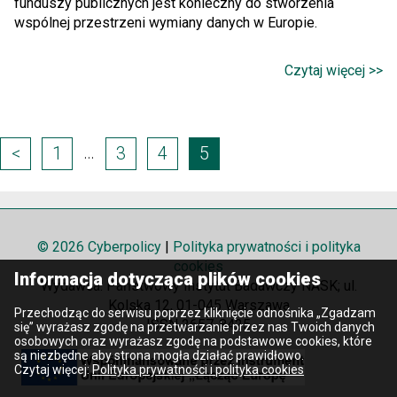
funduszy publicznych jest konieczny do stworzenia
wspólnej przestrzeni wymiany danych w Europie.
Czytaj więcej >>
Page
…
<
1
3
4
5
navigation
© 2026 Cyberpolicy
|
Polityka prywatności i polityka
cookies
Informacja dotycząca plików cookies
Wydawca: Państwowy Instytut Badawczy NASK; ul.
Kolska 12, 01-045 Warszawa
Przechodząc do serwisu poprzez kliknięcie odnośnika „Zgadzam
ISSN 2657-8425
się” wyrażasz zgodę na przetwarzanie przez nas Twoich danych
osobowych oraz wyrażasz zgodę na podstawowe cookies, które
są niezbędne aby strona mogła działać prawidłowo.
Czytaj więcej:
Polityka prywatności i polityka cookies