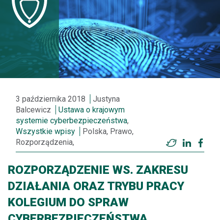
3 października 2018
Justyna
Balcewicz
Ustawa o krajowym
systemie cyberbezpieczeństwa
,
Wszystkie wpisy
Polska, Prawo,
Rozporządzenia,
Twitter
LinkedI
Fac
ROZPORZĄDZENIE WS. ZAKRESU
DZIAŁANIA ORAZ TRYBU PRACY
KOLEGIUM DO SPRAW
CYBERBEZPIECZEŃSTWA