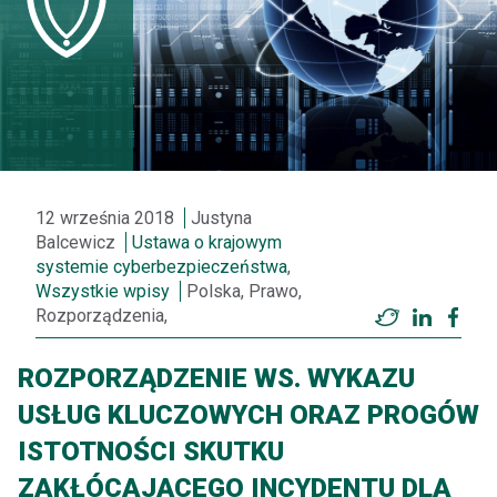
12 września 2018
Justyna
Balcewicz
Ustawa o krajowym
systemie cyberbezpieczeństwa
,
Wszystkie wpisy
Polska, Prawo,
Rozporządzenia,
Twitter
LinkedI
Fac
ROZPORZĄDZENIE WS. WYKAZU
USŁUG KLUCZOWYCH ORAZ PROGÓW
ISTOTNOŚCI SKUTKU
ZAKŁÓCAJĄCEGO INCYDENTU DLA