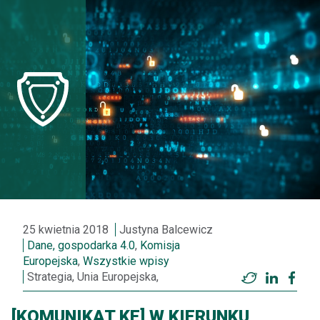
25 kwietnia 2018
Justyna Balcewicz
Dane, gospodarka 4.0
,
Komisja
Europejska
,
Wszystkie wpisy
Strategia, Unia Europejska,
Twitter
LinkedI
Fac
[KOMUNIKAT KE] W KIERUNKU