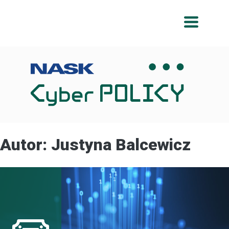
Przeskocz
Przeskocz
do
do
menu
treści
Autor:
Justyna Balcewicz