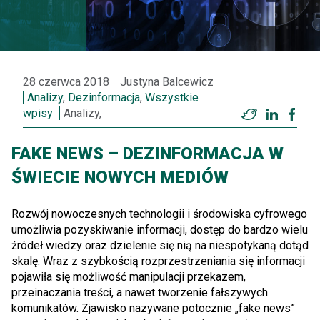
28 czerwca 2018
Justyna Balcewicz
Analizy
,
Dezinformacja
,
Wszystkie
wpisy
Analizy,
Twitter
LinkedI
Fac
FAKE NEWS – DEZINFORMACJA W
ŚWIECIE NOWYCH MEDIÓW
Rozwój nowoczesnych technologii i środowiska cyfrowego
umożliwia pozyskiwanie informacji, dostęp do bardzo wielu
źródeł wiedzy oraz dzielenie się nią na niespotykaną dotąd
skalę. Wraz z szybkością rozprzestrzeniania się informacji
pojawiła się możliwość manipulacji przekazem,
przeinaczania treści, a nawet tworzenie fałszywych
komunikatów. Zjawisko nazywane potocznie „fake news”