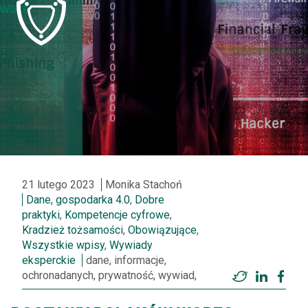
21 lutego 2023
Monika Stachoń
Dane, gospodarka 4.0
,
Dobre
praktyki
,
Kompetencje cyfrowe
,
Kradzież tożsamości
,
Obowiązujące
,
Wszystkie wpisy
,
Wywiady
eksperckie
dane, informacje,
ochronadanych, prywatność, wywiad,
Twitter
LinkedI
Fac