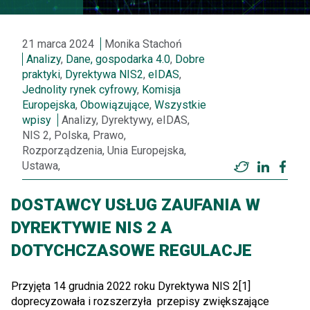
21 marca 2024
Monika Stachoń
Analizy
,
Dane, gospodarka 4.0
,
Dobre
praktyki
,
Dyrektywa NIS2
,
eIDAS
,
Jednolity rynek cyfrowy
,
Komisja
Europejska
,
Obowiązujące
,
Wszystkie
wpisy
Analizy, Dyrektywy, eIDAS,
NIS 2, Polska, Prawo,
Rozporządzenia, Unia Europejska,
Ustawa,
Twitter
LinkedI
Fac
DOSTAWCY USŁUG ZAUFANIA W
DYREKTYWIE NIS 2 A
DOTYCHCZASOWE REGULACJE
Przyjęta 14 grudnia 2022 roku Dyrektywa NIS 2[1]
doprecyzowała i rozszerzyła przepisy zwiększające