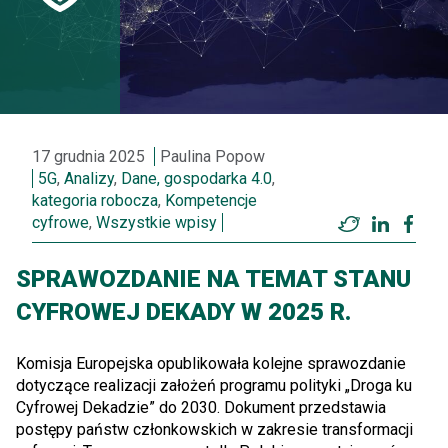
17 grudnia 2025
Paulina Popow
5G
,
Analizy
,
Dane, gospodarka 4.0
,
kategoria robocza
,
Kompetencje
cyfrowe
,
Wszystkie wpisy
Twitter
LinkedI
Fac
SPRAWOZDANIE NA TEMAT STANU
CYFROWEJ DEKADY W 2025 R.
Komisja Europejska opublikowała kolejne sprawozdanie
dotyczące realizacji założeń programu polityki „Droga ku
Cyfrowej Dekadzie” do 2030. Dokument przedstawia
postępy państw członkowskich w zakresie transformacji