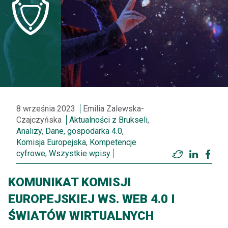
8 września 2023
Emilia Zalewska-
Czajczyńska
Aktualności z Brukseli
,
Analizy
,
Dane, gospodarka 4.0
,
Komisja Europejska
,
Kompetencje
cyfrowe
,
Wszystkie wpisy
Twitter
LinkedI
Fac
KOMUNIKAT KOMISJI
EUROPEJSKIEJ WS. WEB 4.0 I
ŚWIATÓW WIRTUALNYCH