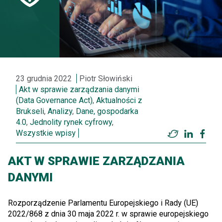
23 grudnia 2022
Piotr Słowiński
Akt w sprawie zarządzania danymi
(Data Governance Act)
,
Aktualności z
Brukseli
,
Analizy
,
Dane, gospodarka
4.0
,
Jednolity rynek cyfrowy
,
Wszystkie wpisy
Twitter
LinkedI
Fac
AKT W SPRAWIE ZARZĄDZANIA
DANYMI
Rozporządzenie Parlamentu Europejskiego i Rady (UE)
2022/868 z dnia 30 maja 2022 r. w sprawie europejskiego