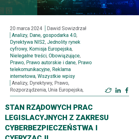
20 marca 2024
Dawid Sowizdrzał
Analizy
,
Dane, gospodarka 4.0
,
Dyrektywa NIS2
,
Jednolity rynek
cyfrowy
,
Komisja Europejska
,
Nielegalne treści
,
Obowiązujące
,
Prawo
,
Prawo autorskie i dane
,
Prawo
telekomunikacyjne
,
Reklama
internetowa
,
Wszystkie wpisy
Analizy, Dyrektywy, Prawo,
Rozporządzenia, Unia Europejska,
Twitter
LinkedI
Fac
STAN RZĄDOWYCH PRAC
LEGISLACYJNYCH Z ZAKRESU
CYBERBEZPIECZEŃSTWA I
CYFRYZACJI