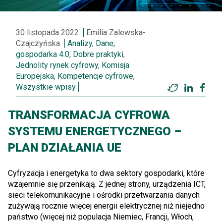
30 listopada 2022
Emilia Zalewska-
Czajczyńska
Analizy
,
Dane,
gospodarka 4.0
,
Dobre praktyki
,
Jednolity rynek cyfrowy
,
Komisja
Europejska
,
Kompetencje cyfrowe
,
Wszystkie wpisy
Twitter
LinkedI
Fac
TRANSFORMACJA CYFROWA
SYSTEMU ENERGETYCZNEGO –
PLAN DZIAŁANIA UE
Cyfryzacja i energetyka to dwa sektory gospodarki, które
wzajemnie się przenikają. Z jednej strony, urządzenia ICT,
sieci telekomunikacyjne i ośrodki przetwarzania danych
zużywają rocznie więcej energii elektrycznej niż niejedno
państwo (więcej niż populacja Niemiec, Francji, Włoch,