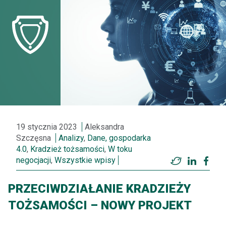
19 stycznia 2023
Aleksandra
Szczęsna
Analizy
,
Dane, gospodarka
4.0
,
Kradzież tożsamości
,
W toku
negocjacji
,
Wszystkie wpisy
Twitter
LinkedI
Fac
PRZECIWDZIAŁANIE KRADZIEŻY
TOŻSAMOŚCI – NOWY PROJEKT