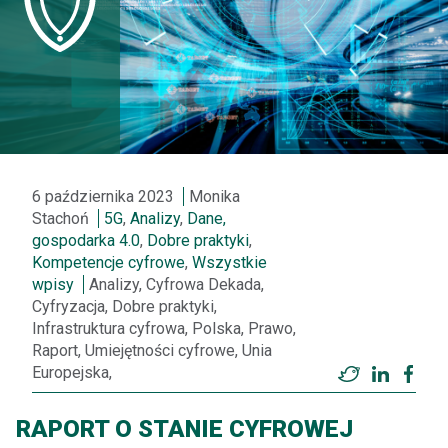
6 października 2023
Monika
Stachoń
5G
,
Analizy
,
Dane,
gospodarka 4.0
,
Dobre praktyki
,
Kompetencje cyfrowe
,
Wszystkie
wpisy
Analizy, Cyfrowa Dekada,
Cyfryzacja, Dobre praktyki,
Infrastruktura cyfrowa, Polska, Prawo,
Raport, Umiejętności cyfrowe, Unia
Europejska,
Twitter
LinkedI
Fac
RAPORT O STANIE CYFROWEJ