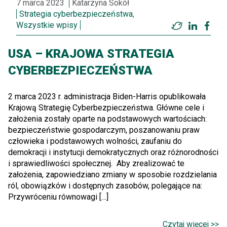
7 marca 2023
Katarzyna Sokół
Strategia cyberbezpieczeństwa
,
Wszystkie wpisy
Twitter
LinkedI
Fac
USA – KRAJOWA STRATEGIA
CYBERBEZPIECZEŃSTWA
2 marca 2023 r. administracja Biden-Harris opublikowała
Krajową Strategię Cyberbezpieczeństwa. Główne cele i
założenia zostały oparte na podstawowych wartościach:
bezpieczeństwie gospodarczym, poszanowaniu praw
człowieka i podstawowych wolności, zaufaniu do
demokracji i instytucji demokratycznych oraz różnorodności
i sprawiedliwości społecznej. Aby zrealizować te
założenia, zapowiedziano zmiany w sposobie rozdzielania
ról, obowiązków i dostępnych zasobów, polegające na:
Przywróceniu równowagi […]
Czytaj więcej >>