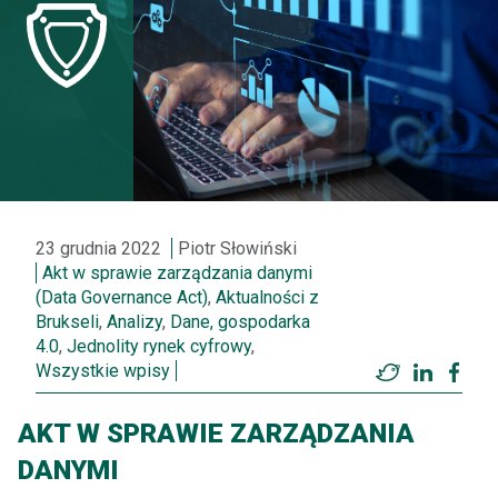
23 grudnia 2022
Piotr Słowiński
Akt w sprawie zarządzania danymi
(Data Governance Act)
,
Aktualności z
Brukseli
,
Analizy
,
Dane, gospodarka
4.0
,
Jednolity rynek cyfrowy
,
Wszystkie wpisy
Twitter
LinkedI
Fac
AKT W SPRAWIE ZARZĄDZANIA
DANYMI