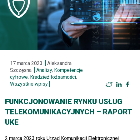
17 marca 2023
Aleksandra
Szczęsna
Analizy
,
Kompetencje
cyfrowe
,
Kradzież tożsamości
,
Wszystkie wpisy
Twitter
LinkedI
Fac
FUNKCJONOWANIE RYNKU USŁUG
TELEKOMUNIKACYJNYCH – RAPORT
UKE
2 marca 2023 roku Urząd Komunikacji Elektronicznej