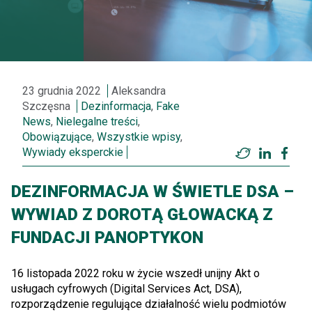
23 grudnia 2022
Aleksandra
Szczęsna
Dezinformacja
,
Fake
News
,
Nielegalne treści
,
Obowiązujące
,
Wszystkie wpisy
,
Wywiady eksperckie
Twitter
LinkedI
Fac
DEZINFORMACJA W ŚWIETLE DSA –
WYWIAD Z DOROTĄ GŁOWACKĄ Z
FUNDACJI PANOPTYKON
16 listopada 2022 roku w życie wszedł unijny Akt o
usługach cyfrowych (Digital Services Act, DSA),
rozporządzenie regulujące działalność wielu podmiotów