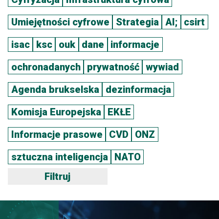
Umiejętności cyfrowe
Strategia
AI;
csirt
isac
ksc
ouk
dane
informacje
ochronadanych
prywatność
wywiad
Agenda brukselska
dezinformacja
Komisja Europejska
EKŁE
Informacje prasowe
CVD
ONZ
sztuczna inteligencja
NATO