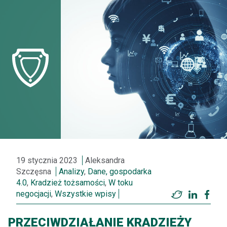
19 stycznia 2023
Aleksandra
Szczęsna
Analizy
,
Dane, gospodarka
4.0
,
Kradzież tożsamości
,
W toku
negocjacji
,
Wszystkie wpisy
Twitter
LinkedI
Fac
PRZECIWDZIAŁANIE KRADZIEŻY