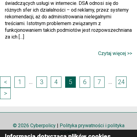
świadczących usługi w internecie. DSA odnosi się do
różnych sfer ich działalności – od reklamy, przez systemy
rekomendacji, aż do administrowania nielegalnymi
treściami. Istotnym problemem związanym z
funkcjonowaniem takich podmiotów jest rozpowszechniana
za ich […]
Czytaj więcej >>
Page
…
…
<
1
3
4
5
6
7
24
navigation
>
© 2026 Cyberpolicy
|
Polityka prywatności i polityka
cookies
Informacja dotycząca plików cookies