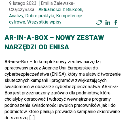
9 lutego 2023
Emilia Zalewska-
Czajczyńska
Aktualności z Brukseli
,
Analizy
,
Dobre praktyki
,
Kompetencje
cyfrowe
,
Wszystkie wpisy
Twitter
LinkedI
Fac
AR-IN-A-BOX – NOWY ZESTAW
NARZĘDZI OD ENISA
AR-in-a-Box – to kompleksowy zestaw narzędzi,
opracowany przez Agencję Unii Europejskiej ds.
cyberbezpieczeństwa (ENISA), który ma ułatwić tworzenie
skutecznych kampanii i programów zwiększających
świadomość w obszarze cyberbezpieczeństwa. AR-in-a-
Box jest przeznaczony zarówno dla podmiotów, które
chciałyby opracować i wdrożyć wewnętrzne programy
podnoszenia świadomości swoich pracowników, jak i do
podmiotów, które planują prowadzić kampanie skierowane
do szerszej […]