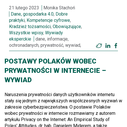
21 lutego 2023
Monika Stachoń
Dane, gospodarka 4.0
,
Dobre
praktyki
,
Kompetencje cyfrowe
,
Kradzież tożsamości
,
Obowiązujące
,
Wszystkie wpisy
,
Wywiady
eksperckie
dane, informacje,
ochronadanych, prywatność, wywiad,
Twitter
LinkedI
Fac
POSTAWY POLAKÓW WOBEC
PRYWATNOŚCI W INTERNECIE –
WYWIAD
Naruszenia prywatności danych użytkowników internetu
stały się jednym z największych współczesnych wyzwań w
zakresie cyberbezpieczeństwa. O postawie Polaków
wobec prywatności w internecie rozmawiamy z autorem
artykułu Privacy on the Internet: An Empirical Study of
Poles’ Attitudes, dr. hab. Danielem Miderem, a także