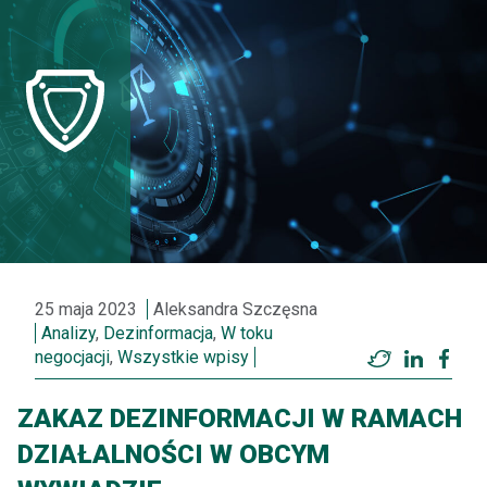
25 maja 2023
Aleksandra Szczęsna
Analizy
,
Dezinformacja
,
W toku
negocjacji
,
Wszystkie wpisy
Twitter
LinkedI
Fac
ZAKAZ DEZINFORMACJI W RAMACH
DZIAŁALNOŚCI W OBCYM