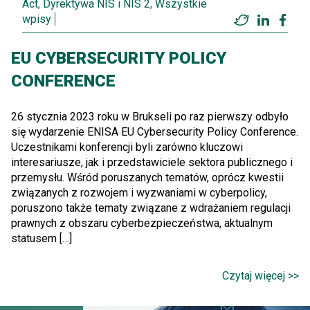
Act
,
Dyrektywa NIS i NIS 2
,
Wszystkie
wpisy
Twitter
LinkedI
Fac
EU CYBERSECURITY POLICY
CONFERENCE
26 stycznia 2023 roku w Brukseli po raz pierwszy odbyło
się wydarzenie ENISA EU Cybersecurity Policy Conference.
Uczestnikami konferencji byli zarówno kluczowi
interesariusze, jak i przedstawiciele sektora publicznego i
przemysłu. Wśród poruszanych tematów, oprócz kwestii
związanych z rozwojem i wyzwaniami w cyberpolicy,
poruszono także tematy związane z wdrażaniem regulacji
prawnych z obszaru cyberbezpieczeństwa, aktualnym
statusem […]
Czytaj więcej >>