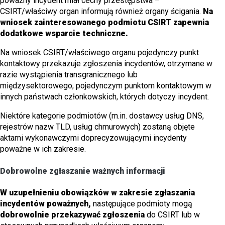
poważny incydent miał cechy przestępstwa –
CSIRT/właściwy organ informują również organy ścigania.
Na
wniosek zainteresowanego podmiotu CSIRT zapewnia
dodatkowe wsparcie techniczne.
Na wniosek CSIRT/właściwego organu pojedynczy punkt
kontaktowy przekazuje zgłoszenia incydentów, otrzymane w
razie wystąpienia transgranicznego lub
międzysektorowego, pojedynczym punktom kontaktowym w
innych państwach członkowskich, których dotyczy incydent.
Niektóre kategorie podmiotów (m.in. dostawcy usług DNS,
rejestrów nazw TLD, usług chmurowych) zostaną objęte
aktami wykonawczymi doprecyzowującymi incydenty
poważne w ich zakresie.
Dobrowolne zgłaszanie ważnych informacji
W uzupełnieniu obowiązków w zakresie zgłaszania
incydentów poważnych,
następujące podmioty mogą
dobrowolnie przekazywać zgłoszenia
do CSIRT lub w