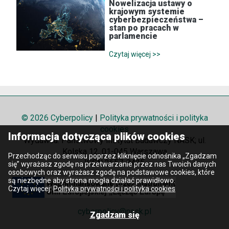
Nowelizacja ustawy o
krajowym systemie
cyberbezpieczeństwa –
stan po pracach w
parlamencie
Czytaj więcej >>
© 2026 Cyberpolicy
|
Polityka prywatności i polityka
cookies
Informacja dotycząca plików cookies
Wydawca: Państwowy Instytut Badawczy NASK; ul.
Kolska 12, 01-045 Warszawa
Przechodząc do serwisu poprzez kliknięcie odnośnika „Zgadzam
ISSN 2657-8425
się” wyrażasz zgodę na przetwarzanie przez nas Twoich danych
osobowych oraz wyrażasz zgodę na podstawowe cookies, które
są niezbędne aby strona mogła działać prawidłowo.
Czytaj więcej:
Polityka prywatności i polityka cookies
cyberpolicy@nask.pl
Zgadzam się