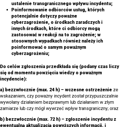
ustalenie transgranicznego wpływu incydentu;
Poinformowanie odbiorców usług, których
potencjalnie dotyczy poważne
cyberzagrożenie, o środkach zaradczych i
innych środkach, które ci odbiorcy mogą
zastosować w reakcji na to zagrożenie; w
stosownych wypadkach również należy ich
poinformować o samym poważnym
cyberzagrożeniu;
Do celów zgłoszenia przedkłada się (podany czas liczy
się od momentu powzięcia wiedzy o poważnym
incydencie):
a) bezzwłocznie (max. 24 h) – wczesne ostrzeżenie
ze
wskazaniem, czy poważny incydent został przypuszczalnie
wywołany działaniem bezprawnym lub działaniem w złym
zamiarze lub czy mógł wywrzeć wpływ transgraniczny; oraz
b) bezzwłocznie (max. 72 h) – zgłoszenie incydentu z
ewentualną aktualizacją powyższych informacji, i