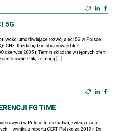
Twitter
LinkedIn
Facebook
I 5G
totliwości umożliwiające rozwój sieci 5G w Polsce.
3,6 GHz. Każda będzie obejmować blok
30 czerwca 2035 r. Termin składana wstępnych ofert
skonstruowane tak, że mogą […]
Twitter
LinkedIn
Facebook
RENCJI FG TIME
mputerowych w Polsce to oszustwa, zwłaszcza te
zych – wynika z raportu CERT Polska za 2019 r. Do