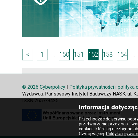
Page
…
…
<
1
150
151
152
153
154
navigation
© 2026 Cyberpolicy
|
Polityka prywatności i polityka
Wydawca: Państwowy Instytut Badawczy NASK; ul. K
ISSN 2657-8425
Informacja dotycząc
Przechodząc do serwisu poprz
przetwarzanie przez nas Two
cookies, które są niezbędne a
Czytaj więcej:
Polityka prywatn