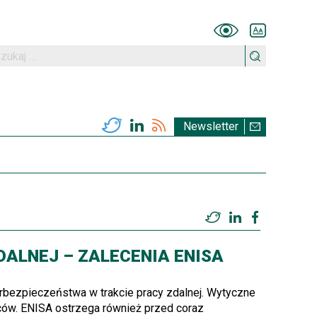
Wersja kontras
Powiększe
kaj:
Twitter
LinkedIn
RSS
Newsletter
Twitter
LinkedIn
Facebook
ALNEJ – ZALECENIA ENISA
rbezpieczeństwa w trakcie pracy zdalnej. Wytyczne
ców. ENISA ostrzega również przed coraz