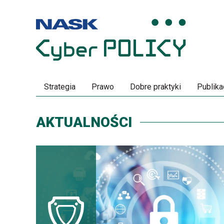
Przeskocz
Przeskocz
do
do
menu
treści
Strategia
Prawo
Dobre praktyki
Publika
AKTUALNOŚCI