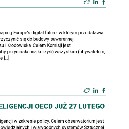
Twitter
LinkedIn
Facebook
ping Europe’s digital future, w którym przedstawia
 przyczynić się do budowy suwerennej
su i środowiska. Celem Komisji jest
 aby przyniosła ona korzyść wszystkim (obywatelom,
e […]
Twitter
LinkedIn
Facebook
LIGENCJI OECD JUŻ 27 LUTEGO
gencji w zakresie policy. Celem obserwatorium jest
dpowiedzialnych i wiarygodnych systemów Sztucznej