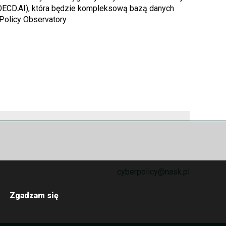
(OECD.AI), która będzie kompleksową bazą danych
 Policy Observatory
cyberpolicy@nask.pl
Zgadzam się