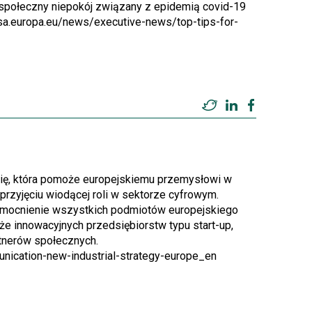
 społeczny niepokój związany z epidemią covid-19
isa.europa.eu/news/executive-news/top-tips-for-
Twitter
LinkedIn
Facebook
gię, która pomoże europejskiemu przemysłowi w
z przyjęciu wiodącej roli w sektorze cyfrowym.
 wzmocnienie wszystkich podmiotów europejskiego
że innowacyjnych przedsiębiorstw typu start-up,
tnerów społecznych.
unication-new-industrial-strategy-europe_en