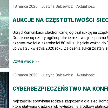
18 marca 2020
Justyna Balcewicz
Aktualność
AUKCJE NA CZĘSTOTLIWOŚCI SIEC
Urząd Komunikacji Elektronicznej ogłosił aukcję na częs
Dostępne są cztery ogólnopolskie rezerwacje z pasma 
częstotliwości o szerokości 80 MHz i będzie ważna do 
upływa 23 kwietnia 2020 roku. Założenia aukcji zostały 
Czytaj więcej >>
13 marca 2020
Justyna Balcewicz
Aktualność
CYBERBEZPIECZEŃSTWO NA KONFE
Najczęściej spotykane rodzaje zagrożenia dla sieci ko
które ułatwiają kradzież lub wyłudzenie środków płatnic