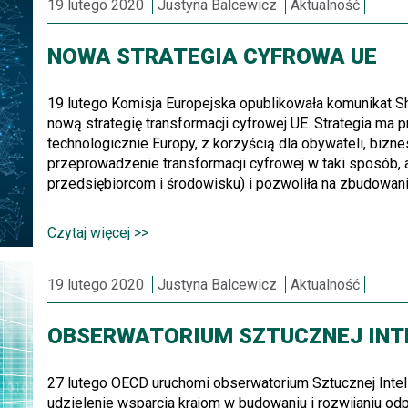
19 lutego 2020
Justyna Balcewicz
Aktualność
NOWA STRATEGIA CYFROWA UE
19 lutego Komisja Europejska opublikowała komunikat Sha
nową strategię transformacji cyfrowej UE. Strategia ma
technologicznie Europy, z korzyścią dla obywateli, bizne
przeprowadzenie transformacji cyfrowej w taki sposób,
przedsiębiorcom i środowisku) i pozwoliła na zbudowani
Czytaj więcej >>
19 lutego 2020
Justyna Balcewicz
Aktualność
OBSERWATORIUM SZTUCZNEJ INTE
27 lutego OECD uruchomi obserwatorium Sztucznej Inteli
udzielenie wsparcia krajom w budowaniu i rozwijaniu o