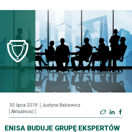
30 lipca 2019
Justyna Balcewicz
Aktualność
Twitter
LinkedI
Fac
ENISA BUDUJE GRUPĘ EKSPERTÓW