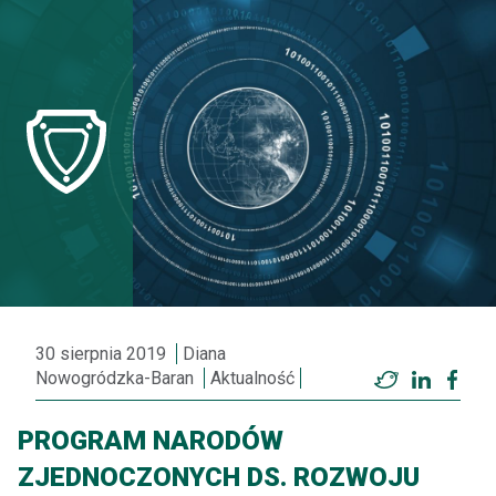
30 sierpnia 2019
Diana
Nowogródzka-Baran
Aktualność
Twitter
LinkedI
Fac
PROGRAM NARODÓW
ZJEDNOCZONYCH DS. ROZWOJU