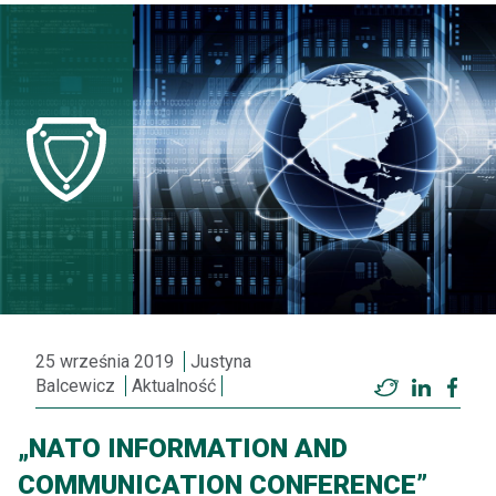
25 września 2019
Justyna
Balcewicz
Aktualność
Twitter
LinkedI
Fac
„NATO INFORMATION AND
COMMUNICATION CONFERENCE”