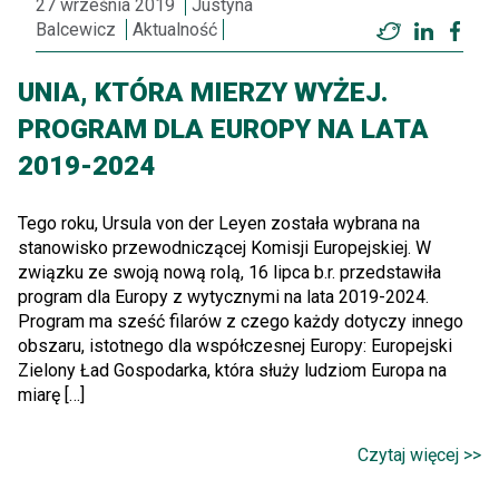
27 września 2019
Justyna
Balcewicz
Aktualność
Twitter
LinkedI
Fac
UNIA, KTÓRA MIERZY WYŻEJ.
PROGRAM DLA EUROPY NA LATA
2019-2024
Tego roku, Ursula von der Leyen została wybrana na
stanowisko przewodniczącej Komisji Europejskiej. W
związku ze swoją nową rolą, 16 lipca b.r. przedstawiła
program dla Europy z wytycznymi na lata 2019-2024.
Program ma sześć filarów z czego każdy dotyczy innego
obszaru, istotnego dla współczesnej Europy: Europejski
Zielony Ład Gospodarka, która służy ludziom Europa na
miarę […]
Czytaj więcej >>