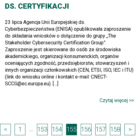
DS. CERTYFIKACJI
23 lipca Agencja Unii Europejskiej ds.
Cyberbezpieczeństwa (ENISA) opublikowała zaproszenie
do składania wniosków o dołączenie do grupy „The
Stakeholder Cybersecurity Certification Group”.
Zaproszenie jest skierowane do osób ze środowiska
akademickiego, organizacji konsumenckich, organów
oceniających zgodność, przedsiębiorstw, stowarzyszeń i
innych organizacji członkowskich (CEN, ETSI, ISO, IEC i ITU)
(link do wniosku online i kontakt e-mail: CNECT-
SCCG@ec.europa.eu). […]
Czytaj więcej >>
Page
…
<
1
153
154
155
156
157
158
>
navigation