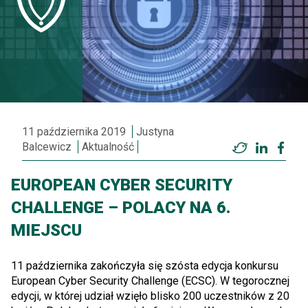
11 października 2019
Justyna
Balcewicz
Aktualność
Twitter
LinkedI
Fac
EUROPEAN CYBER SECURITY
CHALLENGE – POLACY NA 6.
MIEJSCU
11 października zakończyła się szósta edycja konkursu
European Cyber Security Challenge (ECSC). W tegorocznej
edycji, w której udział wzięło blisko 200 uczestników z 20