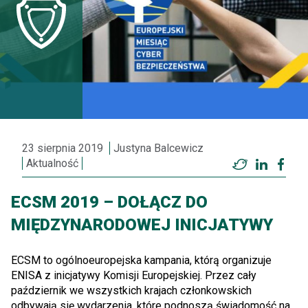
23 sierpnia 2019
Justyna Balcewicz
Aktualność
Twitter
LinkedI
Fac
ECSM 2019 – DOŁĄCZ DO
MIĘDZYNARODOWEJ INICJATYWY
ECSM to ogólnoeuropejska kampania, którą organizuje
ENISA z inicjatywy Komisji Europejskiej. Przez cały
październik we wszystkich krajach członkowskich
odbywają się wydarzenia, które podnoszą świadomość na