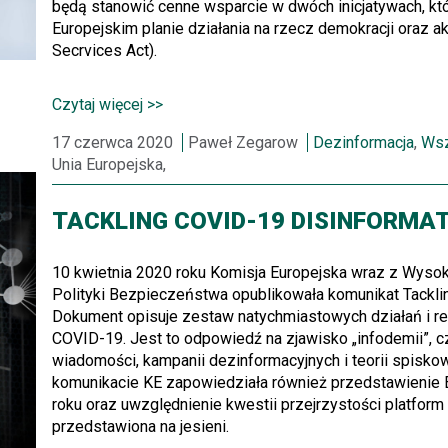
będą stanowić cenne wsparcie w dwóch inicjatywach, kt
Europejskim planie działania na rzecz demokracji oraz a
Secrvices Act).
Czytaj więcej >>
17 czerwca 2020
Paweł Zegarow
Dezinformacja
,
Wsz
Unia Europejska,
TACKLING COVID-19 DISINFORMAT
10 kwietnia 2020 roku Komisja Europejska wraz z Wysok
Polityki Bezpieczeństwa opublikowała komunikat Tackling
Dokument opisuje zestaw natychmiastowych działań i re
COVID-19. Jest to odpowiedź na zjawisko „infodemii”, 
wiadomości, kampanii dezinformacyjnych i teorii spis
komunikacie KE zapowiedziała również przedstawienie 
roku oraz uwzględnienie kwestii przejrzystości platform
przedstawiona na jesieni.