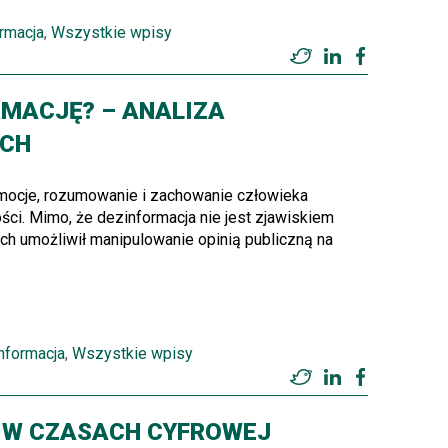
rmacja
,
Wszystkie wpisy
Twitter
LinkedIn
Facebook
MACJĘ? – ANALIZA
YCH
ocje, rozumowanie i zachowanie człowieka
i. Mimo, że dezinformacja nie jest zjawiskiem
ch umożliwił manipulowanie opinią publiczną na
nformacja
,
Wszystkie wpisy
Twitter
LinkedIn
Facebook
 W CZASACH CYFROWEJ