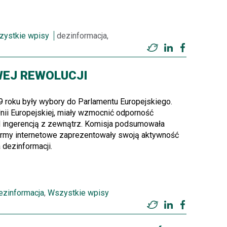
zystkie wpisy
dezinformacja,
Twitter
LinkedIn
Facebook
WEJ REWOLUCJI
roku były wybory do Parlamentu Europejskiego.
ii Europejskiej, miały wzmocnić odporność
 ingerencją z zewnątrz. Komisja podsumowała
tformy internetowe zaprezentowały swoją aktywność
dezinformacji.
ezinformacja
,
Wszystkie wpisy
Twitter
LinkedIn
Facebook