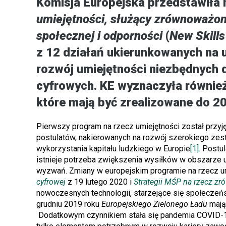
Komisja Europejska przedstawiła
umiejętności, służący zrównoważone
społecznej i odporności
(
New Skills
z 12 działań ukierunkowanych na u
rozwój umiejętności niezbędnych 
cyfrowych. KE wyznaczyła również
które mają być zrealizowane do 20
Pierwszy program na rzecz umiejętności został przyję
postulatów, nakierowanych na rozwój szerokiego zes
wykorzystania kapitału ludzkiego w Europie
[1]
. Postu
istnieje potrzeba zwiększenia wysiłków w obszarze 
wyzwań. Zmiany w europejskim programie na rzecz u
cyfrowej
z 19 lutego 2020 i
Strategii MŚP na rzecz zr
nowoczesnych technologii, starzejące się społeczeń
grudniu 2019 roku
Europejskiego Zielonego Ładu
mają 
Dodatkowym czynnikiem stała się pandemia COVID-19