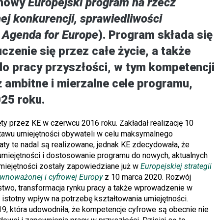
 nowy
Europejski program na rzecz
j konkurencji, sprawiedliwości
 Agenda for Europe
). Program składa się
czenie się przez całe życie, a także
do pracy przyszłości, w tym kompetencji
 ambitne i mierzalne cele programu,
25 roku.
ty przez KE w czerwcu 2016 roku. Zakładał realizację 10
tawu umiejętności obywateli w celu maksymalnego
laty te nadal są realizowane, jednak KE zdecydowała, że
umiejętności i dostosowanie programu do nowych, aktualnych
miejętności zostały zapowiedziane już w
Europejskiej strategii
ównoważonej i cyfrowej Europy
z 10 marca 2020. Rozwój
stwo, transformacja rynku pracy a także wprowadzenie w
istotny wpływ na potrzebę kształtowania umiejętności.
, która udowodniła, że kompetencje cyfrowe są obecnie nie