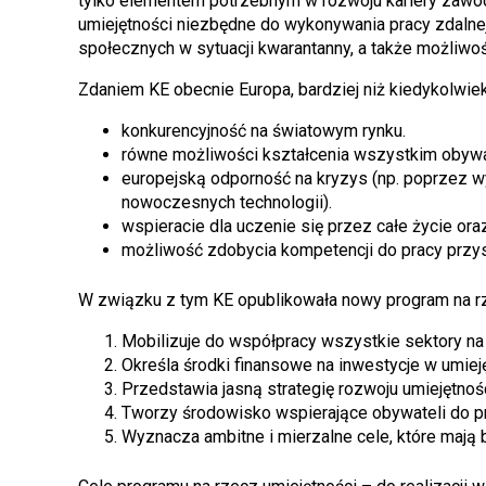
tylko elementem potrzebnym w rozwoju kariery zawodo
umiejętności niezbędne do wykonywania pracy zdalnej,
społecznych w sytuacji kwarantanny, a także możliwoś
Zdaniem KE obecnie Europa, bardziej niż kiedykolwiek
konkurencyjność na światowym rynku.
równe możliwości kształcenia wszystkim obyw
europejską odporność na kryzys (np. poprzez w
nowoczesnych technologii).
wspieracie dla uczenie się przez całe życie ora
możliwość zdobycia kompetencji do pracy przys
W związku z tym KE opublikowała nowy program na r
Mobilizuje do współpracy wszystkie sektory na
Określa środki finansowe na inwestycje w umieję
Przedstawia jasną strategię rozwoju umiejętnośc
Tworzy środowisko wspierające obywateli do pr
Wyznacza ambitne i mierzalne cele, które mają 