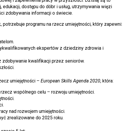
wej i zapewnienia pracy w przyszłości. Dzisiaj są to
 edukacji, dostępu do dóbr i usług, utrzymywania więzi
ci zdobywania informacji o świecie.
, potrzebuje programu na rzecz umiejętności, który zapewni:
atelom.
ykwalifikowanych ekspertów z dziedziny zdrowia i
z zdobywanie kwalifikacji przez seniorów.
złości.
zecz umiejętności –
European Skills Agenda 2020
, która:
 rzecz wspólnego celu – rozwoju umiejętności.
tności.
i.
acy nad rozwojem umiejętności.
być zrealizowane do 2025 roku.