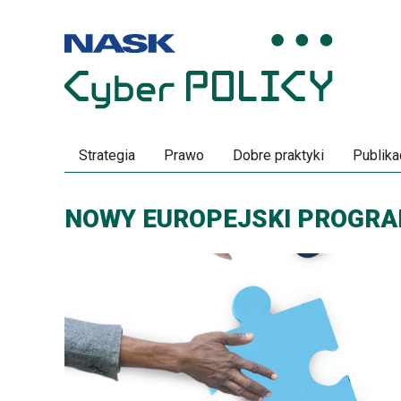
Przeskocz
Przeskocz
do
do
menu
treści
Strategia
Prawo
Dobre praktyki
Publika
NOWY EUROPEJSKI PROGRA