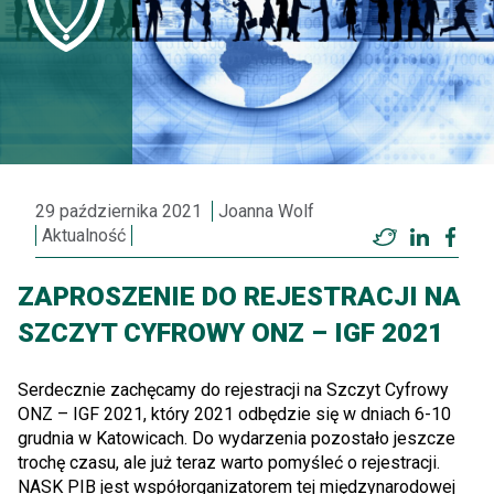
29 października 2021
Joanna Wolf
Aktualność
Twitter
LinkedI
Fac
ZAPROSZENIE DO REJESTRACJI NA
SZCZYT CYFROWY ONZ – IGF 2021
Serdecznie zachęcamy do rejestracji na Szczyt Cyfrowy
ONZ – IGF 2021, który 2021 odbędzie się w dniach 6-10
grudnia w Katowicach. Do wydarzenia pozostało jeszcze
trochę czasu, ale już teraz warto pomyśleć o rejestracji.
NASK PIB jest współorganizatorem tej międzynarodowej