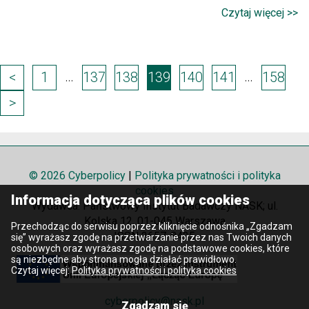
Czytaj więcej >>
Page
…
…
<
1
137
138
139
140
141
158
navigation
>
© 2026 Cyberpolicy
|
Polityka prywatności i polityka
cookies
Informacja dotycząca plików cookies
Wydawca: Państwowy Instytut Badawczy NASK; ul.
Kolska 12, 01-045 Warszawa
Przechodząc do serwisu poprzez kliknięcie odnośnika „Zgadzam
ISSN 2657-8425
się” wyrażasz zgodę na przetwarzanie przez nas Twoich danych
osobowych oraz wyrażasz zgodę na podstawowe cookies, które
są niezbędne aby strona mogła działać prawidłowo.
Czytaj więcej:
Polityka prywatności i polityka cookies
cyberpolicy@nask.pl
Zgadzam się