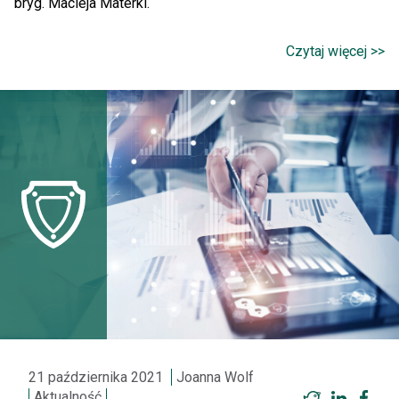
bryg. Macieja Materki.
Czytaj więcej >>
21 października 2021
Joanna Wolf
Aktualność
Twitter
LinkedI
Fac