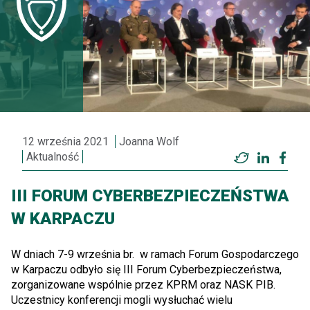
12 września 2021
Joanna Wolf
Aktualność
Twitter
LinkedI
Fac
III FORUM CYBERBEZPIECZEŃSTWA
W KARPACZU
W dniach 7-9 września br. w ramach Forum Gospodarczego
w Karpaczu odbyło się III Forum Cyberbezpieczeństwa,
zorganizowane wspólnie przez KPRM oraz NASK PIB.
Uczestnicy konferencji mogli wysłuchać wielu