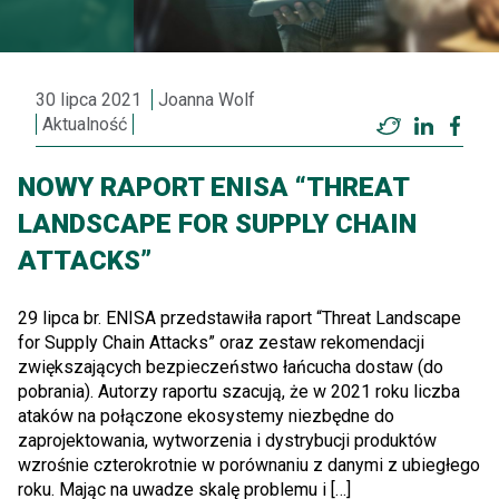
30 lipca 2021
Joanna Wolf
Aktualność
Twitter
LinkedI
Fac
NOWY RAPORT ENISA “THREAT
LANDSCAPE FOR SUPPLY CHAIN
ATTACKS”
29 lipca br. ENISA przedstawiła raport “Threat Landscape
for Supply Chain Attacks” oraz zestaw rekomendacji
zwiększających bezpieczeństwo łańcucha dostaw (do
pobrania). Autorzy raportu szacują, że w 2021 roku liczba
ataków na połączone ekosystemy niezbędne do
zaprojektowania, wytworzenia i dystrybucji produktów
wzrośnie czterokrotnie w porównaniu z danymi z ubiegłego
roku. Mając na uwadze skalę problemu i […]