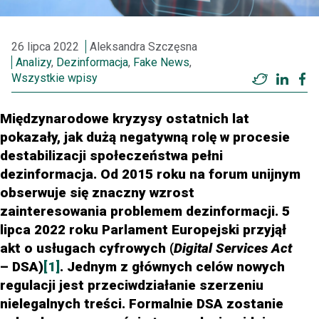
26 lipca 2022
Aleksandra Szczęsna
Analizy
,
Dezinformacja
,
Fake News
,
Wszystkie wpisy
Twitter
Linke
F
Międzynarodowe kryzysy ostatnich lat
pokazały, jak dużą negatywną rolę w procesie
destabilizacji społeczeństwa pełni
dezinformacja. Od 2015 roku na forum unijnym
obserwuje się znaczny wzrost
zainteresowania problemem dezinformacji. 5
lipca 2022 roku Parlament Europejski przyjął
akt o usługach cyfrowych (
Digital Services Act
– DSA)
[1]
. Jednym z głównych celów nowych
regulacji jest przeciwdziałanie szerzeniu
nielegalnych treści. Formalnie DSA zostanie