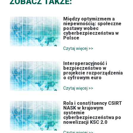
ZOBACZ TAKŻE:
Między optymizmem a
niepewnością: społeczne
postawy wobec
cyberbezpieczeństwa w
Polsce
Czytaj więcej >>
Interoperacyjność i
bezpieczeństwo w
projekcie rozporządzenia
o cyfrowym euro
Czytaj więcej >>
Rola i constituency CSIRT
NASK w krajowym
systemie
cyberbezpieczeństwa po
nowelizacji KSC 2.0
Czytaj więcej >>