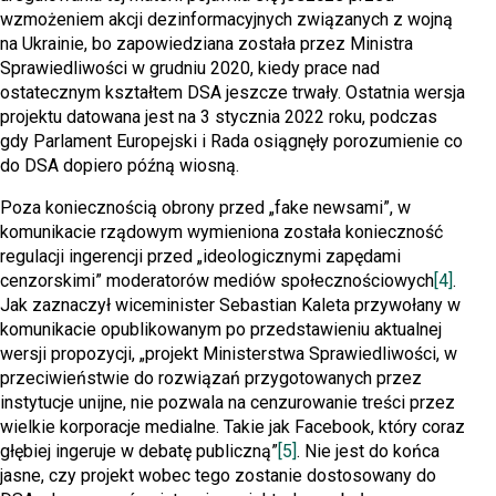
wzmożeniem akcji dezinformacyjnych związanych z wojną
na Ukrainie, bo zapowiedziana została przez Ministra
Sprawiedliwości w grudniu 2020, kiedy prace nad
ostatecznym kształtem DSA jeszcze trwały. Ostatnia wersja
projektu datowana jest na 3 stycznia 2022 roku, podczas
gdy Parlament Europejski i Rada osiągnęły porozumienie co
do DSA dopiero późną wiosną.
Poza koniecznością obrony przed „fake newsami”, w
komunikacie rządowym wymieniona została konieczność
regulacji ingerencji przed „ideologicznymi zapędami
cenzorskimi” moderatorów mediów społecznościowych
[4]
.
Jak zaznaczył wiceminister Sebastian Kaleta przywołany w
komunikacie opublikowanym po przedstawieniu aktualnej
wersji propozycji, „projekt Ministerstwa Sprawiedliwości, w
przeciwieństwie do rozwiązań przygotowanych przez
instytucje unijne, nie pozwala na cenzurowanie treści przez
wielkie korporacje medialne. Takie jak Facebook, który coraz
głębiej ingeruje w debatę publiczną”
[5]
. Nie jest do końca
jasne, czy projekt wobec tego zostanie dostosowany do