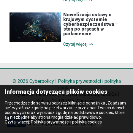
Nowelizacja ustawy o
krajowym systemie
cyberbezpieczeństwa –
stan po pracach w
parlamencie
Czytaj więcej >>
© 2026 Cyberpolicy
|
Polityka prywatności i polityka
cookies
Informacja dotycząca plików cookies
Wydawca: Państwowy Instytut Badawczy NASK; ul.
Kolska 12, 01-045 Warszawa
Przechodząc do serwisu poprzez kliknięcie odnośnika „Zgadzam
ISSN 2657-8425
się” wyrażasz zgodę na przetwarzanie przez nas Twoich danych
osobowych oraz wyrażasz zgodę na podstawowe cookies, które
są niezbędne aby strona mogła działać prawidłowo.
Czytaj więcej:
Polityka prywatności i polityka cookies