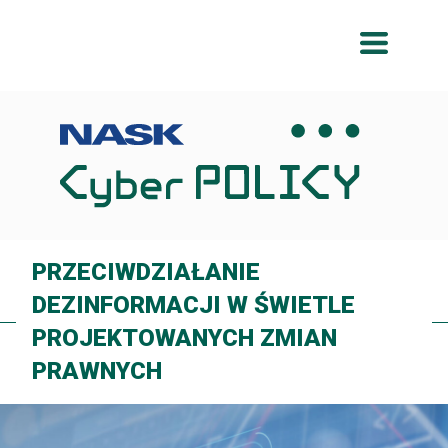
Przeskocz
Przeskocz
do
do
menu
treści
PRZECIWDZIAŁANIE
DEZINFORMACJI W ŚWIETLE
PROJEKTOWANYCH ZMIAN
PRAWNYCH