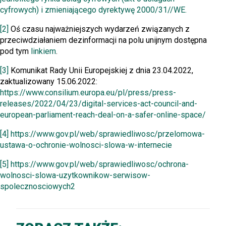
cyfrowych) i zmieniającego dyrektywę 2000/31//WE.
[2]
Oś czasu najważniejszych wydarzeń związanych z
przeciwdziałaniem dezinformacji na polu unijnym dostępna
pod tym
linkiem
.
[3]
Komunikat Rady Unii Europejskiej z dnia 23.04.2022,
zaktualizowany 15.06.2022:
https://www.consilium.europa.eu/pl/press/press-
releases/2022/04/23/digital-services-act-council-and-
european-parliament-reach-deal-on-a-safer-online-space/
[4]
https://www.gov.pl/web/sprawiedliwosc/przelomowa-
ustawa-o-ochronie-wolnosci-slowa-w-internecie
[5]
https://www.gov.pl/web/sprawiedliwosc/ochrona-
wolnosci-slowa-uzytkownikow-serwisow-
spolecznosciowych2