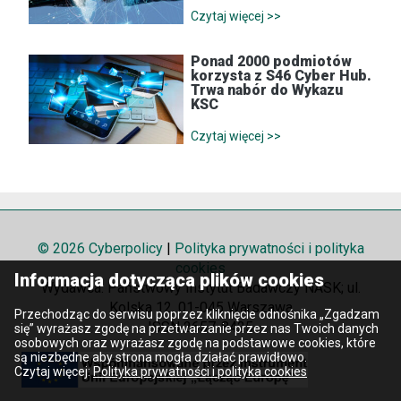
Czytaj więcej >>
Ponad 2000 podmiotów
korzysta z S46 Cyber Hub.
Trwa nabór do Wykazu
KSC
Czytaj więcej >>
© 2026 Cyberpolicy
|
Polityka prywatności i polityka
cookies
Informacja dotycząca plików cookies
Wydawca: Państwowy Instytut Badawczy NASK; ul.
Kolska 12, 01-045 Warszawa
Przechodząc do serwisu poprzez kliknięcie odnośnika „Zgadzam
ISSN 2657-8425
się” wyrażasz zgodę na przetwarzanie przez nas Twoich danych
osobowych oraz wyrażasz zgodę na podstawowe cookies, które
są niezbędne aby strona mogła działać prawidłowo.
Czytaj więcej:
Polityka prywatności i polityka cookies