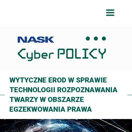
Przeskocz
Przeskocz
do
do
menu
treści
WYTYCZNE EROD W SPRAWIE
TECHNOLOGII ROZPOZNAWANIA
TWARZY W OBSZARZE
EGZEKWOWANIA PRAWA