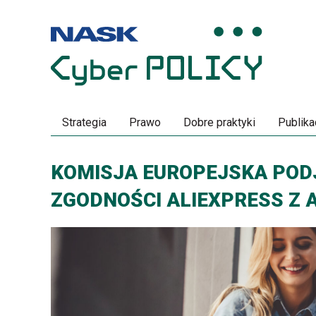
Przeskocz
Przeskocz
do
do
menu
treści
Strategia
Prawo
Dobre praktyki
Publika
KOMISJA EUROPEJSKA POD
ZGODNOŚCI ALIEXPRESS Z