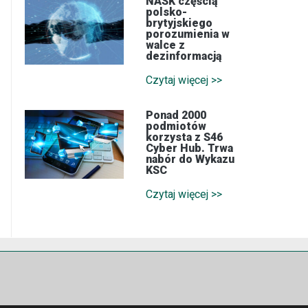
NASK częścią
polsko-
brytyjskiego
porozumienia w
walce z
dezinformacją
Czytaj więcej >>
Ponad 2000
podmiotów
korzysta z S46
Cyber Hub. Trwa
nabór do Wykazu
KSC
Czytaj więcej >>