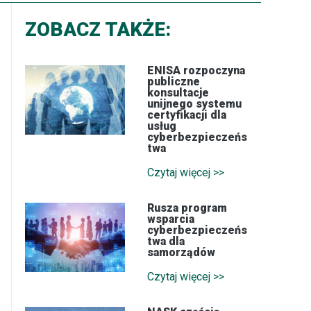
ZOBACZ TAKŻE:
ENISA rozpoczyna
publiczne
konsultacje
unijnego systemu
certyfikacji dla
usług
cyberbezpieczeńs
twa
Czytaj więcej >>
Rusza program
wsparcia
cyberbezpieczeńs
twa dla
samorządów
Czytaj więcej >>