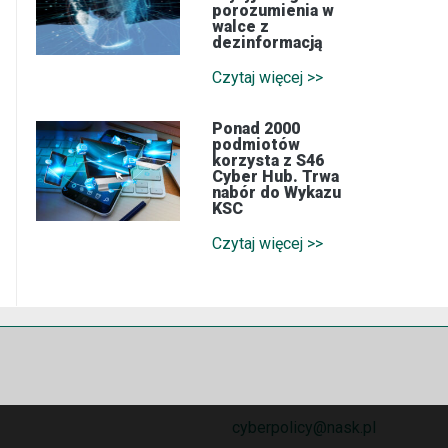
porozumienia w
walce z
dezinformacją
Czytaj więcej >>
Ponad 2000
podmiotów
korzysta z S46
Cyber Hub. Trwa
nabór do Wykazu
KSC
Czytaj więcej >>
cyberpolicy@nask.pl