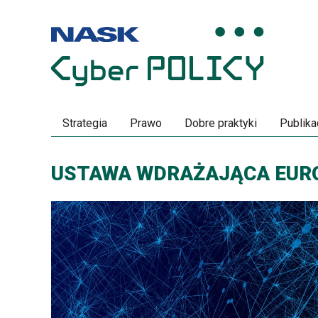
Przeskocz
Przeskocz
do
do
menu
treści
Strategia
Prawo
Dobre praktyki
Publika
USTAWA WDRAŻAJĄCA EURO