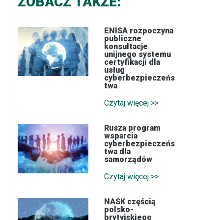
ZOBACZ TAKŻE:
ENISA rozpoczyna
publiczne
konsultacje
unijnego systemu
certyfikacji dla
usług
cyberbezpieczeńs
twa
Czytaj więcej >>
Rusza program
wsparcia
cyberbezpieczeńs
twa dla
samorządów
Czytaj więcej >>
NASK częścią
polsko-
brytyjskiego