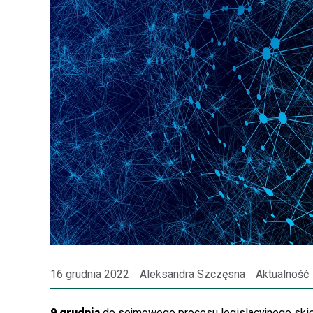
16 grudnia 2022
Aleksandra Szczęsna
Aktualność
9 grudnia
do sejmowego procesu legislacyjnego skie