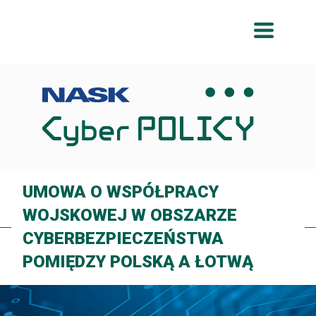
Przeskocz
Przeskocz
do
do
menu
treści
UMOWA O WSPÓŁPRACY
WOJSKOWEJ W OBSZARZE
CYBERBEZPIECZEŃSTWA
POMIĘDZY POLSKĄ A ŁOTWĄ