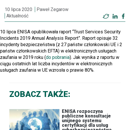
10 lipca 2020
Paweł Zegarow
Aktualność
Twitter
Linke
F
10 lipca ENISA opublikowała raport “Trust Services Security
Incidents 2019 Annual Analysis Report”. Raport opisuje 32
incydenty bezpieczeństwa (z 27 państw członkowski UE i 2
państw członkowskich EFTA) w elektronicznych usługach
zaufania w 2019 roku (
do pobrania
). Jak wynika z raportu w
ciągu ostatnich lat liczba incydentów w elektronicznych
usługach zaufania w UE wzrosła o prawie 80%.
ZOBACZ TAKŻE:
ENISA rozpoczyna
publiczne konsultacje
unijnego systemu
certyfikacji dla usług
cyberbezpieczeństwa