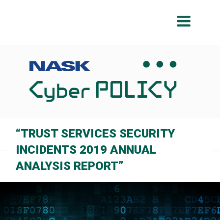
Przeskocz
Przeskocz
do
do
menu
treści
“TRUST SERVICES SECURITY
INCIDENTS 2019 ANNUAL
ANALYSIS REPORT”