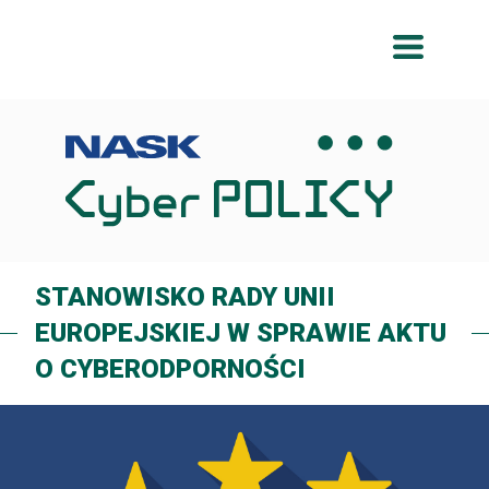
Przeskocz
Przeskocz
do
do
menu
treści
STANOWISKO RADY UNII
EUROPEJSKIEJ W SPRAWIE AKTU
O CYBERODPORNOŚCI