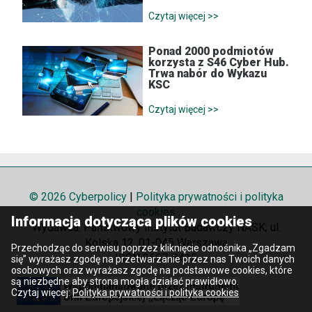
Czytaj więcej >>
Ponad 2000 podmiotów
korzysta z S46 Cyber Hub.
Trwa nabór do Wykazu
KSC
Czytaj więcej >>
© 2026 Cyberpolicy
|
Polityka prywatności i polityka
cookies
Informacja dotycząca plików cookies
Wydawca: Państwowy Instytut Badawczy NASK; ul.
Kolska 12, 01-045 Warszawa
Przechodząc do serwisu poprzez kliknięcie odnośnika „Zgadzam
ISSN 2657-8425
się” wyrażasz zgodę na przetwarzanie przez nas Twoich danych
osobowych oraz wyrażasz zgodę na podstawowe cookies, które
są niezbędne aby strona mogła działać prawidłowo.
Czytaj więcej:
Polityka prywatności i polityka cookies