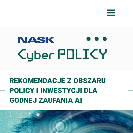
Przeskocz
Przeskocz
do
do
menu
treści
REKOMENDACJE Z OBSZARU
POLICY I INWESTYCJI DLA
GODNEJ ZAUFANIA AI