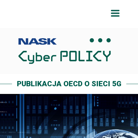
Przeskocz
Przeskocz
do
do
menu
treści
PUBLIKACJA OECD O SIECI 5G