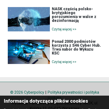
NASK częścią polsko-
brytyjskiego
porozumienia w walce z
dezinformacją
Czytaj więcej >>
Ponad 2000 podmiotów
korzysta z S46 Cyber Hub.
Trwa nabór do Wykazu
KSC
Czytaj więcej >>
© 2026 Cyberpolicy
|
Polityka prywatności i polityka
cookies
Informacja dotycząca plików cookies
Wydawca: Państwowy Instytut Badawczy NASK; ul.
Kolska 12, 01-045 Warszawa