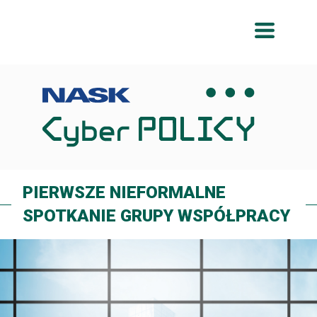
Przeskocz
Przeskocz
do
do
menu
treści
PIERWSZE NIEFORMALNE
SPOTKANIE GRUPY WSPÓŁPRACY