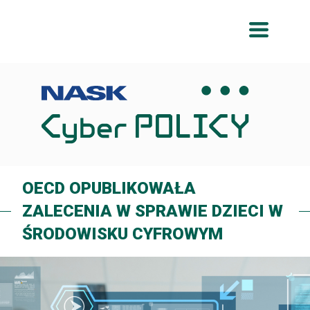
Przeskocz
Przeskocz
do
do
menu
treści
OECD OPUBLIKOWAŁA
ZALECENIA W SPRAWIE DZIECI W
ŚRODOWISKU CYFROWYM