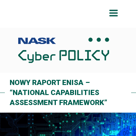
Przeskocz
Przeskocz
do
do
menu
treści
NOWY RAPORT ENISA –
“NATIONAL CAPABILITIES
ASSESSMENT FRAMEWORK”