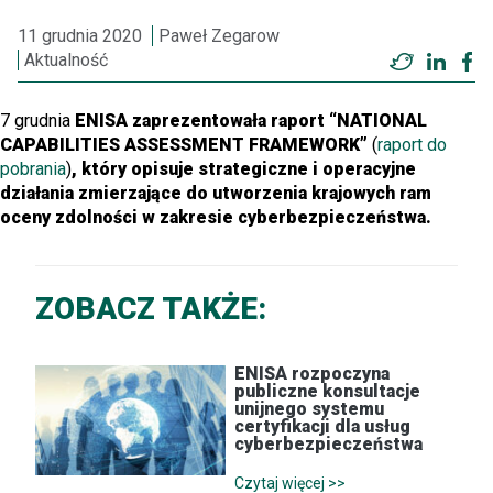
11 grudnia 2020
Paweł Zegarow
Aktualność
Twitter
Linke
F
7 grudnia
ENISA zaprezentowała raport “NATIONAL
CAPABILITIES ASSESSMENT FRAMEWORK”
(
raport do
pobrania
)
, który opisuje strategiczne i operacyjne
działania zmierzające do utworzenia krajowych ram
oceny zdolności w zakresie cyberbezpieczeństwa.
ZOBACZ TAKŻE:
ENISA rozpoczyna
publiczne konsultacje
unijnego systemu
certyfikacji dla usług
cyberbezpieczeństwa
Czytaj więcej >>