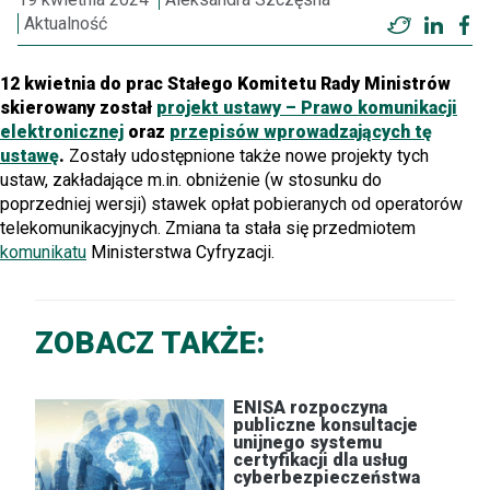
Aktualność
Twitter
Linke
F
12 kwietnia do prac Stałego Komitetu Rady Ministrów
skierowany został
projekt ustawy – Prawo komunikacji
elektronicznej
oraz
przepisów wprowadzających tę
ustawę
.
Zostały udostępnione także nowe projekty tych
ustaw, zakładające m.in. obniżenie (w stosunku do
poprzedniej wersji) stawek opłat pobieranych od operatorów
telekomunikacyjnych. Zmiana ta stała się przedmiotem
komunikatu
Ministerstwa Cyfryzacji.
ZOBACZ TAKŻE:
ENISA rozpoczyna
publiczne konsultacje
unijnego systemu
certyfikacji dla usług
cyberbezpieczeństwa