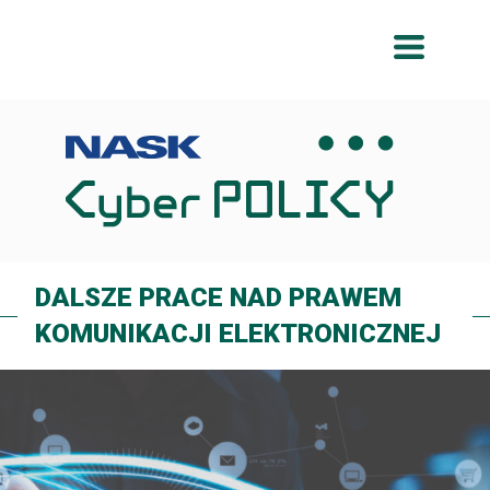
Przeskocz
Przeskocz
do
do
menu
treści
DALSZE PRACE NAD PRAWEM
KOMUNIKACJI ELEKTRONICZNEJ