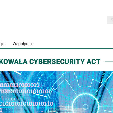
Szu
cje
Współpraca
IKOWAŁA CYBERSECURITY ACT