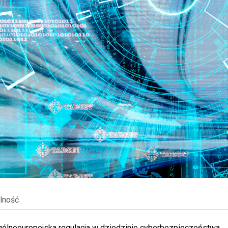
lność
 ogólnoeuropejska regulacja w dziedzinie cyberbezpieczeństwa.