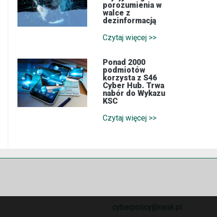
porozumienia w
walce z
dezinformacją
Czytaj więcej >>
Ponad 2000
podmiotów
korzysta z S46
Cyber Hub. Trwa
nabór do Wykazu
KSC
Czytaj więcej >>
cyberpolicy@nask.pl