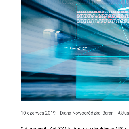
10 czerwca 2019
Diana Nowogródzka-Baran
Aktua
Cybersecurity Act (CA) to druga, po dyrektywie NIS,