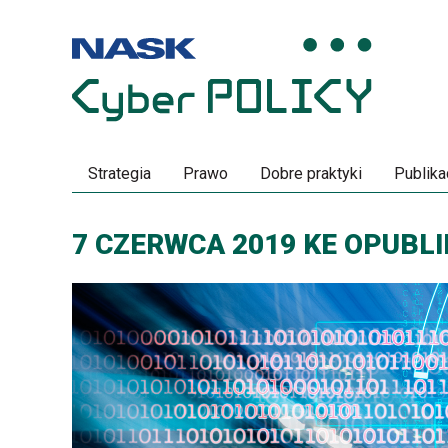
Przeskocz
Przeskocz
do
do
menu
treści
Strategia
Prawo
Dobre praktyki
Publika
7 CZERWCA 2019 KE OPUBL