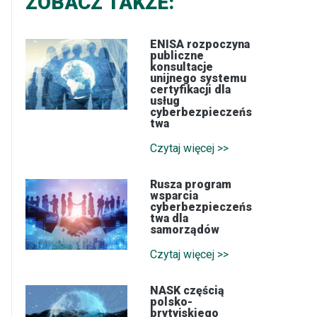
ZOBACZ TAKŻE:
ENISA rozpoczyna
publiczne
konsultacje
unijnego systemu
certyfikacji dla
usług
cyberbezpieczeńs
twa
Czytaj więcej >>
Rusza program
wsparcia
cyberbezpieczeńs
twa dla
samorządów
Czytaj więcej >>
NASK częścią
polsko-
brytyjskiego