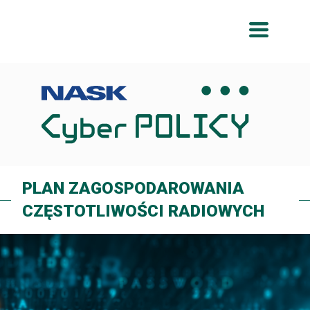
Przeskocz
Przeskocz
do
do
menu
treści
PLAN ZAGOSPODAROWANIA
CZĘSTOTLIWOŚCI RADIOWYCH