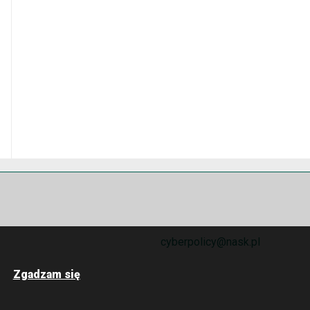
cyberpolicy@nask.pl
Zgadzam się