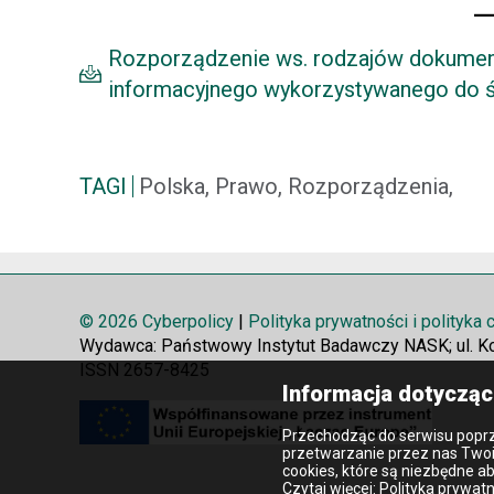
Rozporządzenie ws. rodzajów dokumen
informacyjnego wykorzystywanego do ś
TAGI
Polska, Prawo, Rozporządzenia,
© 2026 Cyberpolicy
|
Polityka prywatności i polityka
Wydawca: Państwowy Instytut Badawczy NASK; ul. K
ISSN 2657-8425
Informacja dotycząc
Przechodząc do serwisu poprz
przetwarzanie przez nas Two
cookies, które są niezbędne a
Czytaj więcej:
Polityka prywatn