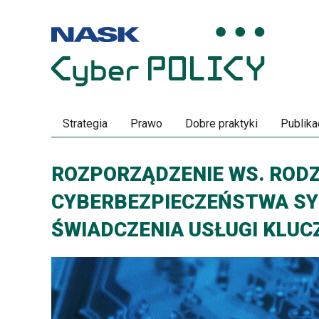
Przeskocz
Przeskocz
do
do
menu
treści
Strategia
Prawo
Dobre praktyki
Publika
ROZPORZĄDZENIE WS. ROD
CYBERBEZPIECZEŃSTWA S
ŚWIADCZENIA USŁUGI KLU