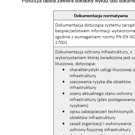
Poniższa tabela zawiera dokładny wykaz obu dokumen