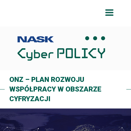
Przeskocz
Przeskocz
do
do
menu
treści
ONZ – PLAN ROZWOJU
WSPÓŁPRACY W OBSZARZE
CYFRYZACJI