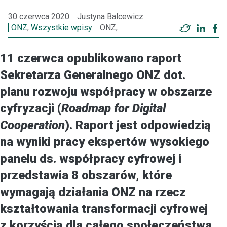
30 czerwca 2020
Justyna Balcewicz
ONZ
,
Wszystkie wpisy
ONZ,
Twitter
Linke
F
11 czerwca opublikowano raport
Sekretarza Generalnego ONZ dot.
planu rozwoju współpracy w obszarze
cyfryzacji (
Roadmap for Digital
Cooperation
). Raport jest odpowiedzią
na wyniki pracy ekspertów wysokiego
panelu ds. współpracy cyfrowej i
przedstawia 8 obszarów, które
wymagają działania ONZ na rzecz
kształtowania transformacji cyfrowej
z korzyścią dla całego społeczeństwa.