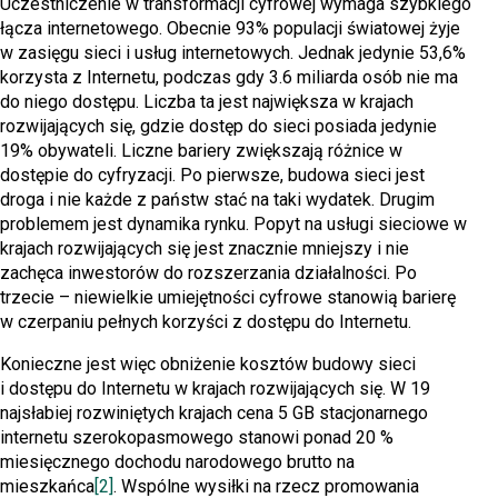
Uczestniczenie w transformacji cyfrowej wymaga szybkiego
łącza internetowego. Obecnie 93% populacji światowej żyje
w zasięgu sieci i usług internetowych. Jednak jedynie 53,6%
korzysta z Internetu, podczas gdy 3.6 miliarda osób nie ma
do niego dostępu. Liczba ta jest największa w krajach
rozwijających się, gdzie dostęp do sieci posiada jedynie
19% obywateli. Liczne bariery zwiększają różnice w
dostępie do cyfryzacji. Po pierwsze, budowa sieci jest
droga i nie każde z państw stać na taki wydatek. Drugim
problemem jest dynamika rynku. Popyt na usługi sieciowe w
krajach rozwijających się jest znacznie mniejszy i nie
zachęca inwestorów do rozszerzania działalności. Po
trzecie – niewielkie umiejętności cyfrowe stanowią barierę
w czerpaniu pełnych korzyści z dostępu do Internetu.
Konieczne jest więc obniżenie kosztów budowy sieci
i dostępu do Internetu w krajach rozwijających się. W 19
najsłabiej rozwiniętych krajach cena 5 GB stacjonarnego
internetu szerokopasmowego stanowi ponad 20 %
miesięcznego dochodu narodowego brutto na
mieszkańca
[2]
. Wspólne wysiłki na rzecz promowania