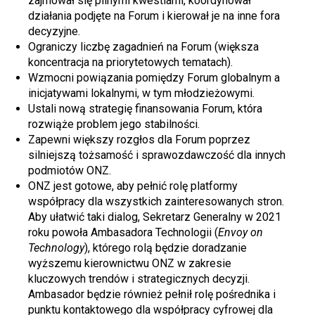
zajmował się pilnymi kwestiami, koordynował
działania podjęte na Forum i kierował je na inne fora
decyzyjne.
Ograniczy liczbę zagadnień na Forum (większa
koncentracja na priorytetowych tematach).
Wzmocni powiązania pomiędzy Forum globalnym a
inicjatywami lokalnymi, w tym młodzieżowymi.
Ustali nową strategię finansowania Forum, która
rozwiąże problem jego stabilności.
Zapewni większy rozgłos dla Forum poprzez
silniejszą tożsamość i sprawozdawczość dla innych
podmiotów ONZ.
ONZ jest gotowe, aby pełnić rolę platformy
współpracy dla wszystkich zainteresowanych stron.
Aby ułatwić taki dialog, Sekretarz Generalny w 2021
roku powoła Ambasadora Technologii (
Envoy on
Technology
), którego rolą będzie doradzanie
wyższemu kierownictwu ONZ w zakresie
kluczowych trendów i strategicznych decyzji.
Ambasador będzie również pełnił rolę pośrednika i
punktu kontaktowego dla współpracy cyfrowej dla