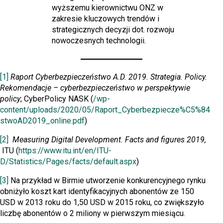
wyższemu kierownictwu ONZ w
zakresie kluczowych trendów i
strategicznych decyzji dot. rozwoju
nowoczesnych technologii.
[1]
Raport Cyberbezpieczeństwo A.D. 2019. Strategia. Policy.
Rekomendacje – cyberbezpieczeństwo w perspektywie
policy
; CyberPolicy NASK (
/wp-
content/uploads/2020/05/Raport_Cyberbezpiecze%C5%84
stwoAD2019_online.pdf
)
[2]
Measuring Digital Development. Facts and figures 2019,
ITU (
https://www.itu.int/en/ITU-
D/Statistics/Pages/facts/default.aspx
)
[3]
Na przykład w Birmie utworzenie konkurencyjnego rynku
obniżyło koszt kart identyfikacyjnych abonentów ze 150
USD w 2013 roku do 1,50 USD w 2015 roku, co zwiększyło
liczbę abonentów o 2 miliony w pierwszym miesiącu.