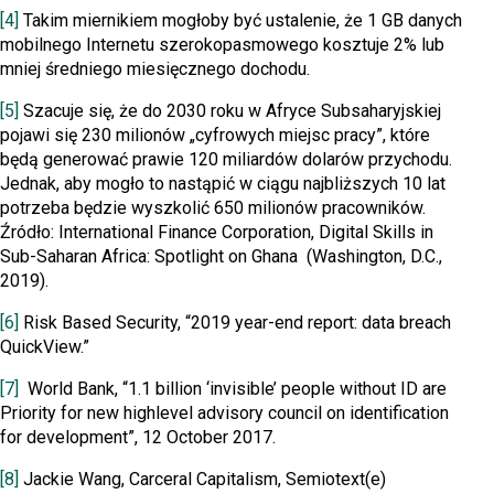
[4]
Takim miernikiem mogłoby być ustalenie, że 1 GB danych
mobilnego Internetu szerokopasmowego kosztuje 2% lub
mniej średniego miesięcznego dochodu.
[5]
Szacuje się, że do 2030 roku w Afryce Subsaharyjskiej
pojawi się 230 milionów „cyfrowych miejsc pracy”, które
będą generować prawie 120 miliardów dolarów przychodu.
Jednak, aby mogło to nastąpić w ciągu najbliższych 10 lat
potrzeba będzie wyszkolić 650 milionów pracowników.
Źródło: International Finance Corporation, Digital Skills in
Sub-Saharan Africa: Spotlight on Ghana (Washington, D.C.,
2019).
[6]
Risk Based Security, “2019 year-end report: data breach
QuickView.”
[7]
World Bank, “1.1 billion ‘invisible’ people without ID are
Priority for new highlevel advisory council on identification
for development”, 12 October 2017.
[8]
Jackie Wang, Carceral Capitalism, Semiotext(e)