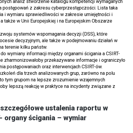
nych analiz stworzenie katalogu kompetencji wymaganych
a postępowań z zakresu cyberprzestępczości. Lista taka
 i wymiaru sprawiedliwości w zakresie umiejętności i
 a także w Unii Europejskiej i na Europejskim Obszarze
ozwoju systemów wspomagania decyzji (DSS), które
ocesie decyzyjnym, ale także w podejmowaniu działań w
 terenie kilku państw.
do wymiany informacji między organami ścigania a CSIRT-
także zharmonizowałoby przekazywane informacje i ograniczyło
nia postępowaniach oraz interwencjach CSIRT-ów.
zkoleń dla trzech analizowanych grup, zarówno na polu
 to tym grupom na lepsze zrozumienie wzajemnych
łoby lepszą reakcję w praktyce na incydenty związane z
zczegółowe ustalenia raportu w
T- organy ścigania – wymiar