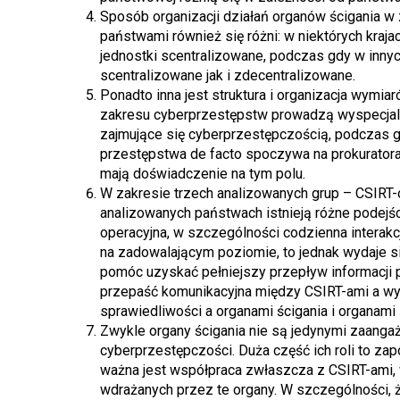
Sposób organizacji działań organów ścigania 
państwami również się różni: w niektórych kraj
jednostki scentralizowane, podczas gdy w innyc
scentralizowane jak i zdecentralizowane.
Ponadto inna jest struktura i organizacja wymia
zakresu cyberprzestępstw prowadzą wyspecjaliz
zajmujące się cyberprzestępczością, podczas 
przestępstwa de facto spoczywa na prokuratorac
mają doświadczenie na tym polu.
W zakresie trzech analizowanych grup – CSIRT-
analizowanych państwach istnieją różne podejśc
operacyjna, w szczególności codzienna interakcj
na zadowalającym poziomie, to jednak wydaje s
pomóc uzyskać pełniejszy przepływ informacji 
przepaść komunikacyjna między CSIRT-ami a w
sprawiedliwości a organami ścigania i organami 
Zwykle organy ścigania nie są jedynymi zaang
cyberprzestępczości. Duża część ich roli to za
ważna jest współpraca zwłaszcza z CSIRT-ami, 
wdrażanych przez te organy. W szczególności,