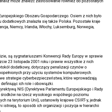
analiz może znaleźć zastosowanie również do pozostałych
i Europejskiego Obszaru Gospodarczego. Osiem z nich było
u dodatkowych znalazła się także Polska. Pozostałe kraje
Francja, Niemcy, Irlandia, Włochy, Luksemburg, Norwegia,
izie, są sygnatariuszami Konwencji Rady Europy w sprawie
ie 23 listopada 2001 roku i prawie wszystkie z nich
otokół dodatkowy, dotyczący penalizacji czynów o
 popełnionych przy użyciu systemów komputerowych.
we strategie cyberbezpieczeństwa, które wprowadzają
efiniując ich role i obowiązki.
yrektywą NIS (Dyrektywa Parlamentu Europejskiego i Rady
wie środków na rzecz wysokiego wspólnego poziomu
h na terytorium Unii), ustanowiły krajowe CSIRT-y, jednak
stnieją, to sposób ich organizacji i pozycja w hierarchii
.