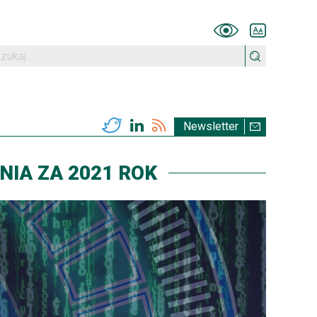
Wersja kontras
Powiększe
kaj:
Twitter
LinkedIn
RSS
Newsletter
NIA ZA 2021 ROK