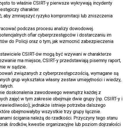
zęsto to właśnie CSIRT-y pierwsze wykrywają incydenty
stępczy charakter.
, aby zmniejszyć ryzyko kompromitacji lub zniszczenia
pracować podczas procesu analizy dowodowej.
potencjalnych ofiar cyberprzestępców i dostarczaniu im
ntów do Policji oraz o tym, jak wzmocnić zabezpieczenia
dstawiciele CSIRT-ów mogą być wzywani w charakterze
ezwanie ma miejsce, CSIRT-y przedstawiają pisemny raport,
znie w sądzie.
tępowań związanych z cyberprzestępczością, wymagane są
nych grup wykształca własny zestaw umiejętności i wiedzy,
tałych.
ienie doskonalenia zawodowego wewnątrz każdej z
ch zajęć w tym zakresie obejmuje dwie grupy (np. CSIRT-y i
prawiedliwości); jednakże istnieje potrzeba dalszego
tóre obejmowałyby wszystkie trzy grupy łącznie.
nami ścigania należą do rzadkości. Przyczyny tego stanu
 brak środków, kwestie organizacyjne lub poziom dojrzałości