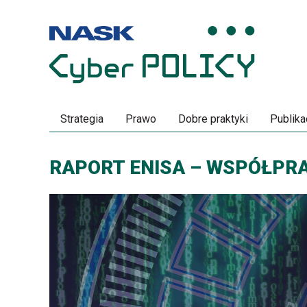
Przeskocz
Przeskocz
do
do
menu
treści
Strategia
Prawo
Dobre praktyki
Publika
RAPORT ENISA – WSPÓŁPRA