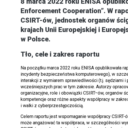
8 marca 2022 roku ENISA opublik
Enforcement Cooperation”. W rap
CSIRT-ów, jednostek organów ścig
krajach Unii Europejskiej i Europ
w Polsce.
Tło, cele i zakres raportu
Na początku marca 2022 roku ENISA opublikowała ra
incydenty bezpieczeństwa komputerowego), w szczeg
interakcji z wymiarem sprawiedliwości (t.j. sędziami i
wcześniejszych prac w tym zakresie. Autorzy opracowa
organizacyjne, role i obowiązki CSIRT–ów, organów ś
kompetencje oraz różne aspekty współpracy w zakre
i walki z cyberprzestępczością.
Celem raportu jest wspomaganie współpracy CSIRT-ów i
może angażować ta współpraca, w szczególności wymia