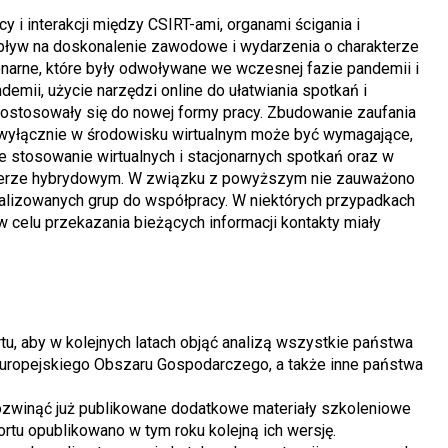
i interakcji między CSIRT-ami, organami ścigania i
pływ na doskonalenie zawodowe i wydarzenia o charakterze
onarne, które były odwoływane we wczesnej fazie pandemii i
emii, użycie narzędzi online do ułatwiania spotkań i
dostosowały się do nowej formy pracy. Zbudowanie zaufania
wyłącznie w środowisku wirtualnym może być wymagające,
stosowanie wirtualnych i stacjonarnych spotkań oraz w
akterze hybrydowym. W związku z powyższym nie zauważono
lizowanych grup do współpracy. W niektórych przypadkach
w celu przekazania bieżących informacji kontakty miały
u, aby w kolejnych latach objąć analizą wszystkie państwa
Europejskiego Obszaru Gospodarczego, a także inne państwa
rozwinąć już publikowane dodatkowe materiały szkoleniowe
portu opublikowano w tym roku kolejną ich wersję.