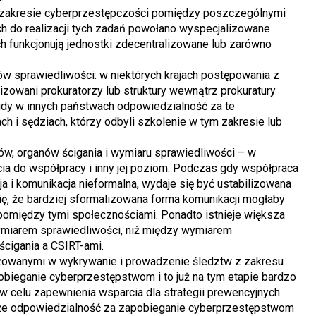
w zakresie cyberprzestępczości pomiędzy poszczególnymi
ach do realizacji tych zadań powołano wyspecjalizowane
h funkcjonują jednostki zdecentralizowane lub zarówno
rów sprawiedliwości: w niektórych krajach postępowania z
owani prokuratorzy lub struktury wewnątrz prokuratury
gdy w innych państwach odpowiedzialność za te
h i sędziach, którzy odbyli szkolenie w tym zakresie lub
ów, organów ścigania i wymiaru sprawiedliwości – w
ia do współpracy i inny jej poziom. Podczas gdy współpraca
a i komunikacja nieformalna, wydaje się być ustabilizowana
ię, że bardziej sformalizowana forma komunikacji mogłaby
pomiędzy tymi społecznościami. Ponadto istnieje większa
ymiarem sprawiedliwości, niż między wymiarem
ścigania a CSIRT-ami.
ażowanymi w wykrywanie i prowadzenie śledztw z zakresu
pobieganie cyberprzestępstwom i to już na tym etapie bardzo
w celu zapewnienia wsparcia dla strategii prewencyjnych
 że odpowiedzialność za zapobieganie cyberprzestępstwom