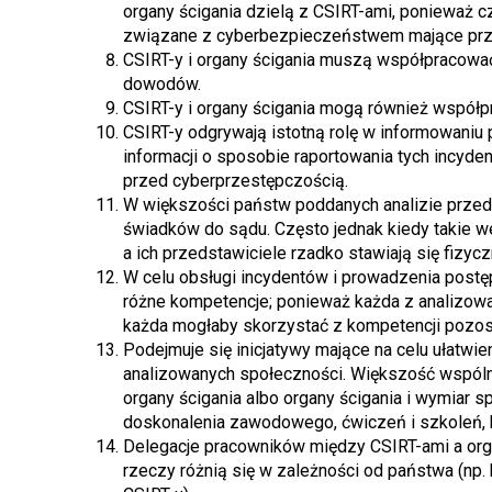
organy ścigania dzielą z CSIRT-ami, ponieważ c
związane z cyberbezpieczeństwem mające prze
CSIRT-y i organy ścigania muszą współpracować
dowodów.
CSIRT-y i organy ścigania mogą również współ
CSIRT-y odgrywają istotną rolę w informowaniu 
informacji o sposobie raportowania tych incyde
przed cyberprzestępczością.
W większości państw poddanych analizie prze
świadków do sądu. Często jednak kiedy takie w
a ich przedstawiciele rzadko stawiają się fizyc
W celu obsługi incydentów i prowadzenia pos
różne kompetencje; ponieważ każda z analizowa
każda mogłaby skorzystać z kompetencji pozos
Podejmuje się inicjatywy mające na celu ułatw
analizowanych społeczności. Większość wspólny
organy ścigania albo organy ścigania i wymiar s
doskonalenia zawodowego, ćwiczeń i szkoleń, k
Delegacje pracowników między CSIRT-ami a orga
rzeczy różnią się w zależności od państwa (np.