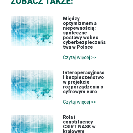
ZOBACZ TAKŻE:
Między
optymizmem a
niepewnością:
społeczne
postawy wobec
cyberbezpieczeńs
twa w Polsce
Czytaj więcej >>
Interoperacyjność
i bezpieczeństwo
w projekcie
rozporządzenia o
cyfrowym euro
Czytaj więcej >>
Rola i
constituency
CSIRT NASK w
krajowym