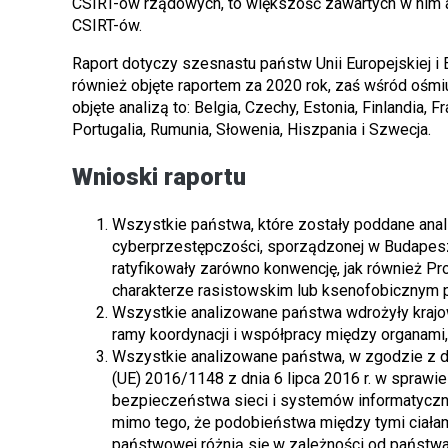
CSIRT-ów rządowych, to większość zawartych w nim 
CSIRT-ów.
Raport dotyczy szesnastu państw Unii Europejskiej 
również objęte raportem za 2020 rok, zaś wśród ośmi
objęte analizą to: Belgia, Czechy, Estonia, Finlandia, 
Portugalia, Rumunia, Słowenia, Hiszpania i Szwecja.
Wnioski raportu
Wszystkie państwa, które zostały poddane anal
cyberprzestępczości, sporządzonej w Budapeszc
ratyfikowały zarówno konwencję, jak również Pr
charakterze rasistowskim lub ksenofobicznym
Wszystkie analizowane państwa wdrożyły krajo
ramy koordynacji i współpracy między organami, d
Wszystkie analizowane państwa, w zgodzie z d
(UE) 2016/1148 z dnia 6 lipca 2016 r. w spra
bezpieczeństwa sieci i systemów informatycznyc
mimo tego, że podobieństwa między tymi ciałami i
państwowej różnią się w zależności od państwa