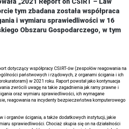
owała „2021 Report on CSIRT – Law
orcie tym zbadana została współpraca
ania i wymiaru sprawiedliwości w 16
ejskiego Obszaru Gospodarczego, w tym
port dotyczący współpracy CSIRT-ów (zespołów reagowania na
ólności państwowych i rządowych, z organami ścigania i ich
 prokuratorami) w 2021 roku. Raport powstał jako kontynuacja
nia zwrócili uwagę na takie zagadnienia jak ramy prawne i
cigania oraz wymiaru sprawiedliwości, ich wymagane
sie, reagowania na incydenty bezpieczeństwa komputerowego
 organów ścigania, a także dodatkowych instytucji, jakie
ru sprawiedliwości. Chociaż skupia się on na działalności