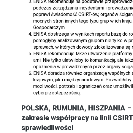
ENISA rekomenduje na podstawie przeprowadzo
podczas zarządzania incydentami i prowadzeni
poprawi świadomość CSIRT-ów, organów ścigania
mocnych stron innych tego typu grup w ich kraju,
Gospodarczym.
ENISA dostrzega w wynikach raportu bazę do r
pomogłyby analizowanym grupom nie tylko w pr
sprawach, w których dowody zlokalizowane są na
ENISA rekomenduje także utworzenie platformy 
ami. Nie tylko ułatwiłoby to komunikację, ale 
opóźnienia w prowadzonych przez organy ściga
ENISA doradza również organizację wspólnych s
krajowym, jak i międzynarodowym. Pozwoliłoby
możliwości, potrzeb i ograniczeń oraz umożliwi
cyberprzestępczością.
POLSKA, RUMUNIA, HISZPANIA – s
zakresie współpracy na linii CSIR
sprawiedliwości