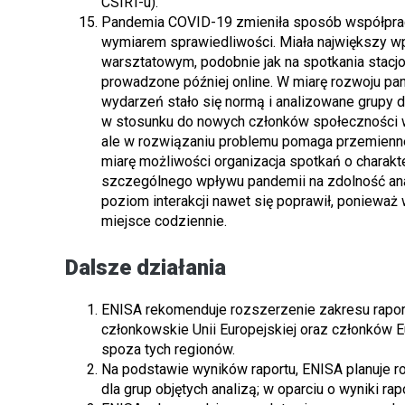
CSIRT-u).
Pandemia COVID-19 zmieniła sposób współpracy 
wymiarem sprawiedliwości. Miała największy w
warsztatowym, podobnie jak na spotkania stacj
prowadzone później online. W miarę rozwoju pand
wydarzeń stało się normą i analizowane grupy 
w stosunku do nowych członków społeczności 
ale w rozwiązaniu problemu pomaga przemienne 
miarę możliwości organizacja spotkań o char
szczególnego wpływu pandemii na zdolność ana
poziom interakcji nawet się poprawił, ponieważ 
miejsce codziennie.
Dalsze działania
ENISA rekomenduje rozszerzenie zakresu raport
członkowskie Unii Europejskiej oraz członków 
spoza tych regionów.
Na podstawie wyników raportu, ENISA planuje 
dla grup objętych analizą; w oparciu o wyniki ra