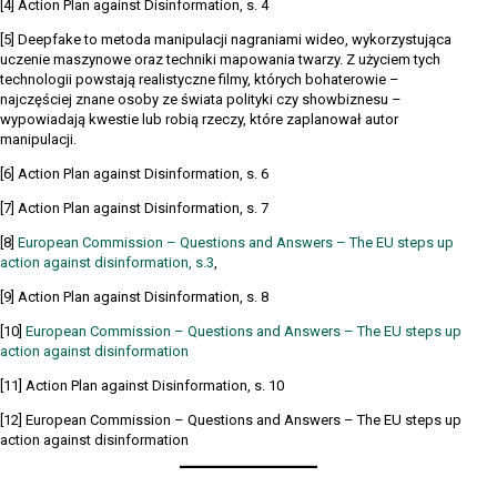
[4] Action Plan against Disinformation, s. 4
[5] Deepfake to metoda manipulacji nagraniami wideo, wykorzystująca
uczenie maszynowe oraz techniki mapowania twarzy. Z użyciem tych
technologii powstają realistyczne filmy, których bohaterowie –
najczęściej znane osoby ze świata polityki czy showbiznesu –
wypowiadają kwestie lub robią rzeczy, które zaplanował autor
manipulacji.
[6] Action Plan against Disinformation, s. 6
[7] Action Plan against Disinformation, s. 7
[8]
European Commission – Questions and Answers – The EU steps up
action against disinformation, s.3
,
[9] Action Plan against Disinformation, s. 8
[10]
European Commission – Questions and Answers – The EU steps up
action against disinformation
[11] Action Plan against Disinformation, s. 10
[12] European Commission – Questions and Answers – The EU steps up
action against disinformation