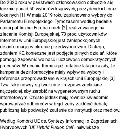
Do 2020 roku w państwach członkowskich odbędzie się
łącznie ponad 50 wyborów krajowych, prezydenckich oraz
lokalnych [1]. W maju 2019 roku zaplanowano wybory do
Parlamentu Europejskiego. Tymczasem według badania
opinii publicznej Eurobarometr [2], realizowanego na
zlecenie Komisji Europejskiej, 73 proc. użytkowników
Internetu w Unii Europejskiej jest zaniepokojonych
dezinformacją w okresie przedwyborczym. Dlatego,
zdaniem KE, konieczne jest podjęcie pilnych działań, które
pomogą zapewnić wolność i uczciwość demokratycznych
procesów. W ocenie Komisji już ostatnie lata pokazały, że
kampanie dezinformacyjne miały wpływ na wybory i
referenda przeprowadzane w krajach Unii Europejskiej [3].
Tzw. fake newsy są tworzone i rozpowszechniane
najczęściej, aby zarobić na wygenerowanym ruchu
internetowym. Często jednak mają również świadomie
wprowadzać odbiorców w błąd, żeby zakłócić debatę
publiczną lub podważyć zaufanie do instytucji oraz mediów.
Według Komórki UE ds. Syntezy Informacji o Zagrożeniach
Hybrydowych (
UE Hybrid Fusion Cell
), największe