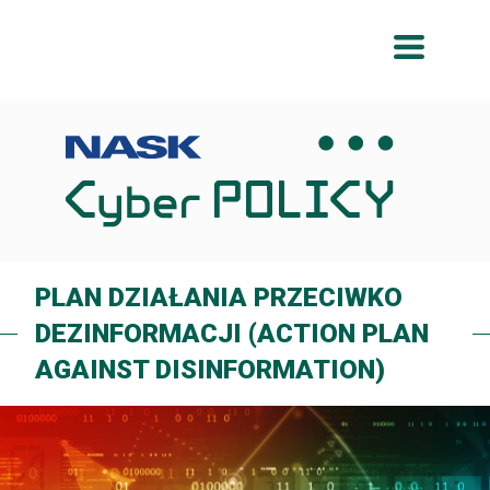
Przeskocz
Przeskocz
do
do
menu
treści
PLAN DZIAŁANIA PRZECIWKO
DEZINFORMACJI (ACTION PLAN
AGAINST DISINFORMATION)