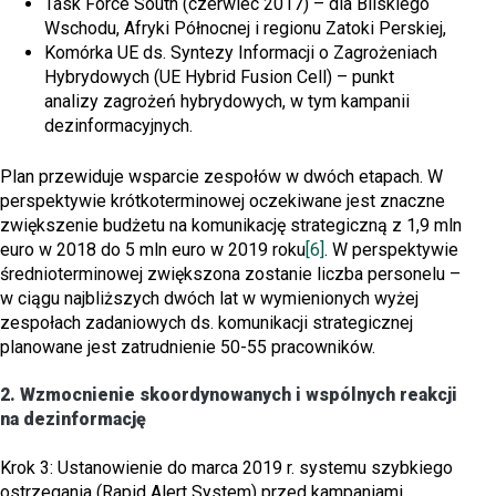
Task Force South (czerwiec 2017) – dla Bliskiego
Wschodu, Afryki Północnej i regionu Zatoki Perskiej,
Komórka UE ds. Syntezy Informacji o Zagrożeniach
Hybrydowych (UE Hybrid Fusion Cell) – punkt
analizy zagrożeń hybrydowych, w tym kampanii
dezinformacyjnych.
Plan przewiduje wsparcie zespołów w dwóch etapach. W
perspektywie krótkoterminowej oczekiwane jest znaczne
zwiększenie budżetu na komunikację strategiczną z 1,9 mln
euro w 2018 do 5 mln euro w 2019 roku
[6]
. W perspektywie
średnioterminowej zwiększona zostanie liczba personelu –
w ciągu najbliższych dwóch lat w wymienionych wyżej
zespołach zadaniowych ds. komunikacji strategicznej
planowane jest zatrudnienie 50-55 pracowników.
2. Wzmocnienie skoordynowanych i wspólnych reakcji
na dezinformację
Krok 3: Ustanowienie do marca 2019 r. systemu szybkiego
ostrzegania (Rapid Alert System) przed kampaniami