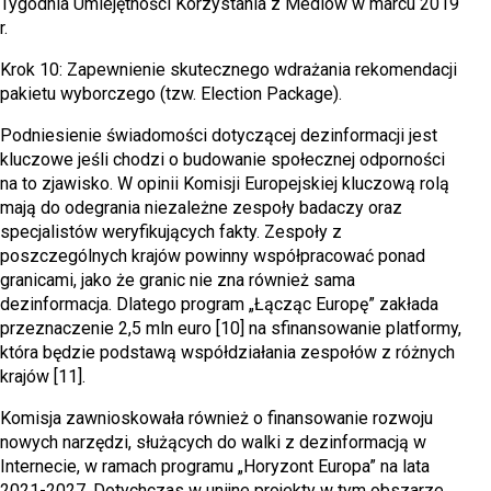
Tygodnia Umiejętności Korzystania z Mediów w marcu 2019
r.
Krok 10: Zapewnienie skutecznego wdrażania rekomendacji
pakietu wyborczego (tzw. Election Package).
Podniesienie świadomości dotyczącej dezinformacji jest
kluczowe jeśli chodzi o budowanie społecznej odporności
na to zjawisko. W opinii Komisji Europejskiej kluczową rolą
mają do odegrania niezależne zespoły badaczy oraz
specjalistów weryfikujących fakty. Zespoły z
poszczególnych krajów powinny współpracować ponad
granicami, jako że granic nie zna również sama
dezinformacja. Dlatego program „Łącząc Europę” zakłada
przeznaczenie 2,5 mln euro [10] na sfinansowanie platformy,
która będzie podstawą współdziałania zespołów z różnych
krajów [11].
Komisja zawnioskowała również o finansowanie rozwoju
nowych narzędzi, służących do walki z dezinformacją w
Internecie, w ramach programu „Horyzont Europa” na lata
2021-2027. Dotychczas w unijne projekty w tym obszarze