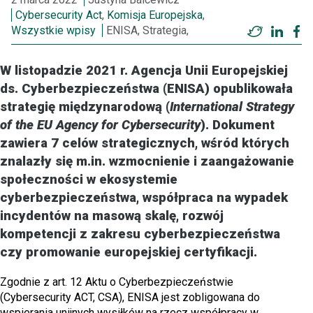
Cybersecurity Act
,
Komisja Europejska
,
Wszystkie wpisy
ENISA, Strategia,
Twitter
Linke
F
W listopadzie 2021 r. Agencja Unii Europejskiej
ds. Cyberbezpieczeństwa (ENISA) opublikowała
strategię międzynarodową (
International Strategy
of the EU Agency for Cybersecurity
). Dokument
zawiera 7 celów strategicznych, wśród których
znalazły się m.in. wzmocnienie i zaangażowanie
społeczności w ekosystemie
cyberbezpieczeństwa, współpraca na wypadek
incydentów na masową skalę, rozwój
kompetencji z zakresu cyberbezpieczeństwa
czy promowanie europejskiej certyfikacji.
Zgodnie z art. 12 Aktu o Cyberbezpieczeństwie
(Cybersecurity ACT, CSA), ENISA jest zobligowana do
wspierania unijnych wysiłków na rzecz współpracy w