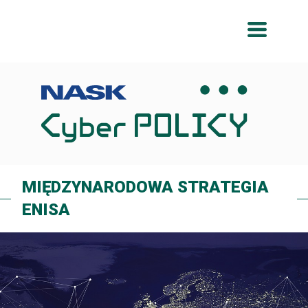
Przeskocz
Przeskocz
do
do
menu
treści
MIĘDZYNARODOWA STRATEGIA
ENISA