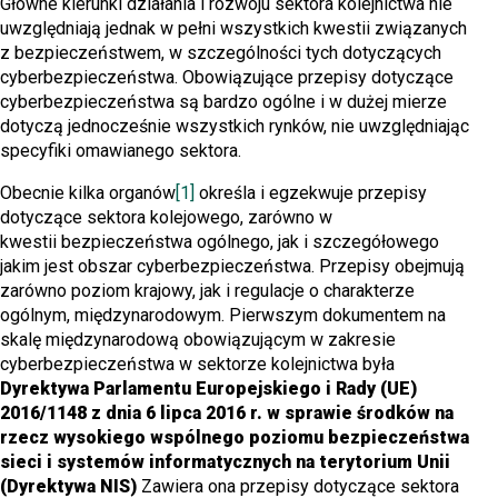
Główne kierunki działania i rozwoju sektora kolejnictwa nie
uwzględniają jednak w pełni wszystkich kwestii związanych
z bezpieczeństwem, w szczególności tych dotyczących
cyberbezpieczeństwa. Obowiązujące przepisy dotyczące
cyberbezpieczeństwa są bardzo ogólne i w dużej mierze
dotyczą jednocześnie wszystkich rynków, nie uwzględniając
specyfiki omawianego sektora.
Obecnie kilka organów
[1]
określa i egzekwuje przepisy
dotyczące sektora kolejowego, zarówno w
kwestii bezpieczeństwa ogólnego, jak i szczegółowego
jakim jest obszar cyberbezpieczeństwa. Przepisy obejmują
zarówno poziom krajowy, jak i regulacje o charakterze
ogólnym, międzynarodowym. Pierwszym dokumentem na
skalę międzynarodową obowiązującym w zakresie
cyberbezpieczeństwa w sektorze kolejnictwa była
Dyrektywa Parlamentu Europejskiego i Rady (UE)
2016/1148 z dnia 6 lipca 2016 r. w sprawie środków na
rzecz wysokiego wspólnego poziomu bezpieczeństwa
sieci i systemów informatycznych na terytorium Unii
(Dyrektywa NIS)
Zawiera ona przepisy dotyczące sektora