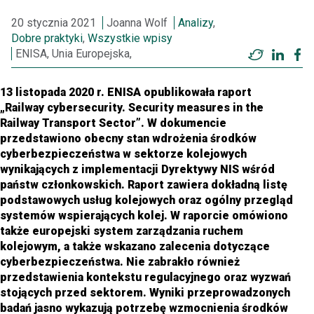
20 stycznia 2021
Joanna Wolf
Analizy
,
Dobre praktyki
,
Wszystkie wpisy
ENISA, Unia Europejska,
Twitter
Linke
F
13 listopada 2020 r. ENISA opublikowała raport
„Railway cybersecurity. Security measures in the
Railway Transport Sector”. W dokumencie
przedstawiono obecny stan wdrożenia środków
cyberbezpieczeństwa w sektorze kolejowych
wynikających z implementacji Dyrektywy NIS wśród
państw członkowskich. Raport zawiera dokładną listę
podstawowych usług kolejowych oraz ogólny przegląd
systemów wspierających kolej. W raporcie omówiono
także europejski system zarządzania ruchem
kolejowym, a także wskazano zalecenia dotyczące
cyberbezpieczeństwa. Nie zabrakło również
przedstawienia kontekstu regulacyjnego oraz wyzwań
stojących przed sektorem. Wyniki przeprowadzonych
badań jasno wykazują potrzebę wzmocnienia środków