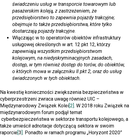
świadczeniu usług w transporcie towarowym lub
pasażerskim koleją, z zastrzeżeniem, że
przedsiębiorstwo to zapewnia pojazdy trakcyjne;
obejmuje to także przedsiębiorstwa, które tylko
dostarczają pojazdy trakcyjne
.
Włączając w to operatorów obiektów infrastruktury
usługowej określonych w art. 12 pkt 12, którzy
zapewniają wszystkim przedsiębiorstwom
kolejowym, na niedyskryminacyjnych zasadach,
dostęp, w tym również dostęp do torów, do obiektów,
o których mowa w załączniku II pkt 2, oraz do usług
świadczonych w tych obiektach.
Na kwestię konieczności zwiększenia bezpieczeństwa w
cyberprzestrzeni zwraca uwagę również UIC –
Międzynarodowy Związek Kolei
[2]
. W 2018 roku Związek na
międzynarodowym forum podjął temat
cyberbezpieczeństwa w sektorze transportu kolejowego, a
także umieścił adnotacje dotyczącą sektora w swoim
raporcie
[
3
]
. Ponadto w ramach programu „Horyzont 2020”