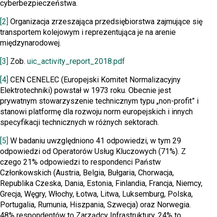
cyberbezpieczeństwa.
[2]
Organizacja zrzeszająca przedsiębiorstwa zajmujące się
transportem kolejowym i reprezentująca je na arenie
międzynarodowej.
[3]
Zob.
uic_activity_report_2018.pdf
[4]
CEN CENELEC (Europejski Komitet Normalizacyjny
Elektrotechniki) powstał w 1973 roku. Obecnie jest
prywatnym stowarzyszenie technicznym typu „non-profit” i
stanowi platformę dla rozwoju norm europejskich i innych
specyfikacji technicznych w różnych sektorach.
[5]
W badaniu uwzględniono 41 odpowiedzi, w tym 29
odpowiedzi od Operatorów Usług Kluczowych (71%). Z
czego 21% odpowiedzi to respondenci Państw
Członkowskich (Austria, Belgia, Bułgaria, Chorwacja,
Republika Czeska, Dania, Estonia, Finlandia, Francja, Niemcy,
Grecja, Węgry, Włochy, Łotwa, Litwa, Luksemburg, Polska,
Portugalia, Rumunia, Hiszpania, Szwecja) oraz Norwegia.
48% respondentów to Zarządcy Infrastruktury, 24% to