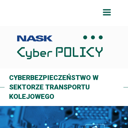
Przeskocz
Przeskocz
do
do
menu
treści
CYBERBEZPIECZEŃSTWO W
SEKTORZE TRANSPORTU
KOLEJOWEGO