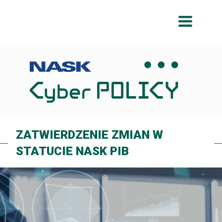
Przeskocz
Przeskocz
do
do
menu
treści
ZATWIERDZENIE ZMIAN W
STATUCIE NASK PIB