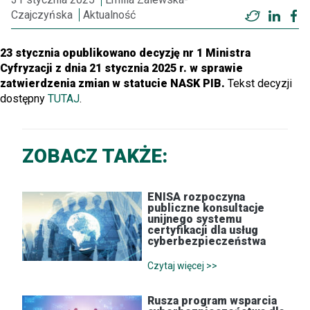
Czajczyńska
Aktualność
Twitter
Linke
F
23 stycznia opublikowano decyzję nr 1 Ministra
Cyfryzacji z dnia 21 stycznia 2025 r. w sprawie
zatwierdzenia zmian w statucie NASK PIB.
Tekst decyzji
dostępny
TUTAJ
.
ZOBACZ TAKŻE:
ENISA rozpoczyna
publiczne konsultacje
unijnego systemu
certyfikacji dla usług
cyberbezpieczeństwa
Czytaj więcej >>
Rusza program wsparcia