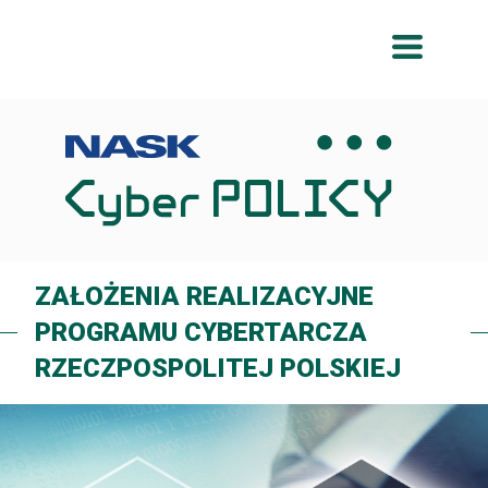
Przeskocz
Przeskocz
do
do
menu
treści
ZAŁOŻENIA REALIZACYJNE
PROGRAMU CYBERTARCZA
RZECZPOSPOLITEJ POLSKIEJ