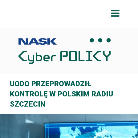
Przeskocz
Przeskocz
do
do
menu
treści
UODO PRZEPROWADZIŁ
KONTROLĘ W POLSKIM RADIU
SZCZECIN