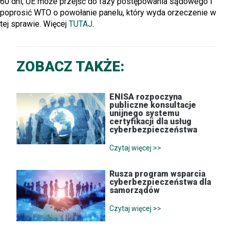
60 dni, UE może przejść do fazy postępowania sądowego i
poprosić WTO o powołanie panelu, który wyda orzeczenie w
tej sprawie. Więcej
TUTAJ
.
ZOBACZ TAKŻE:
ENISA rozpoczyna
publiczne konsultacje
unijnego systemu
certyfikacji dla usług
cyberbezpieczeństwa
Czytaj więcej >>
Rusza program wsparcia
cyberbezpieczeństwa dla
samorządów
Czytaj więcej >>