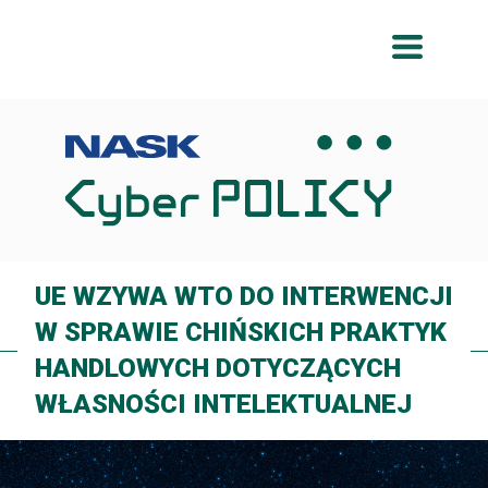
Przeskocz
Przeskocz
do
do
menu
treści
UE WZYWA WTO DO INTERWENCJI
W SPRAWIE CHIŃSKICH PRAKTYK
HANDLOWYCH DOTYCZĄCYCH
WŁASNOŚCI INTELEKTUALNEJ