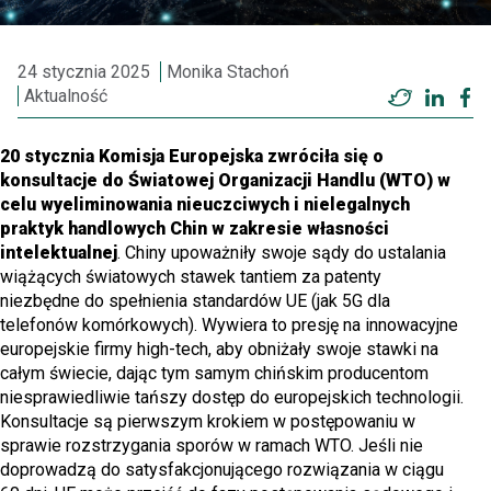
24 stycznia 2025
Monika Stachoń
Aktualność
Twitter
Linke
F
20 stycznia Komisja Europejska zwróciła się o
konsultacje do Światowej Organizacji Handlu (WTO) w
celu wyeliminowania nieuczciwych i nielegalnych
praktyk handlowych Chin w zakresie własności
intelektualnej
. Chiny upoważniły swoje sądy do ustalania
wiążących światowych stawek tantiem za patenty
niezbędne do spełnienia standardów UE (jak 5G dla
telefonów komórkowych). Wywiera to presję na innowacyjne
europejskie firmy high-tech, aby obniżały swoje stawki na
całym świecie, dając tym samym chińskim producentom
niesprawiedliwie tańszy dostęp do europejskich technologii.
Konsultacje są pierwszym krokiem w postępowaniu w
sprawie rozstrzygania sporów w ramach WTO. Jeśli nie
doprowadzą do satysfakcjonującego rozwiązania w ciągu