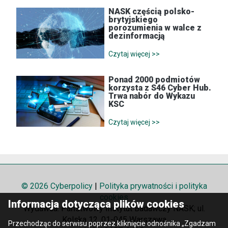
NASK częścią polsko-
brytyjskiego
porozumienia w walce z
dezinformacją
Czytaj więcej >>
Ponad 2000 podmiotów
korzysta z S46 Cyber Hub.
Trwa nabór do Wykazu
KSC
Czytaj więcej >>
© 2026 Cyberpolicy
|
Polityka prywatności i polityka
cookies
Informacja dotycząca plików cookies
Wydawca: Państwowy Instytut Badawczy NASK; ul.
Kolska 12, 01-045 Warszawa
Przechodząc do serwisu poprzez kliknięcie odnośnika „Zgadzam