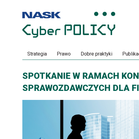
Przeskocz
Przeskocz
do
do
menu
treści
Strategia
Prawo
Dobre praktyki
Publika
SPOTKANIE W RAMACH KON
SPRAWOZDAWCZYCH DLA F