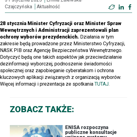
Czajczyńska
Aktualność
Twitter
Linke
F
28 stycznia Minister Cyfryzacji oraz Minister Spraw
Wewnętrznych i Administracji zaprezentowali plan
ochrony wyborów prezydenckich.
Działania w tym
zakresie będą prowadzone przez Ministerstwo Cyfryzacji,
NASK PIB oraz Agencję Bezpieczeństwa Wewnętrznego.
Dotyczyć będą one takich aspektów jak przeciwdziałanie
dezinformacji wyborczej, podnoszenie świadomości
społecznej oraz zapobieganie cyberatakom i ochrona
kluczowych aplikacji związanych z organizacją wyborów.
Więcej informacji i prezentacja ze spotkania
TUTAJ
.
ZOBACZ TAKŻE:
ENISA rozpoczyna
publiczne konsultacje