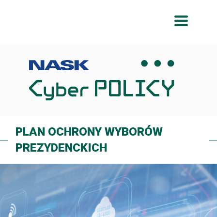
Przeskocz
Przeskocz
do
do
menu
treści
PLAN OCHRONY WYBORÓW
PREZYDENCKICH