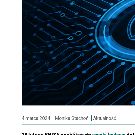
4 marca 2024
Monika Stachoń
Aktualność
28 lutego ENISA opublikowała
wyniki badania
dot