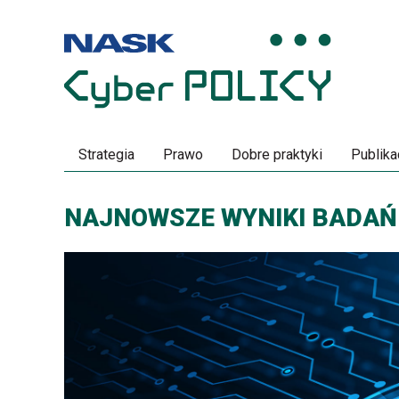
Przeskocz
Przeskocz
do
do
menu
treści
Strategia
Prawo
Dobre praktyki
Publika
NAJNOWSZE WYNIKI BADAŃ