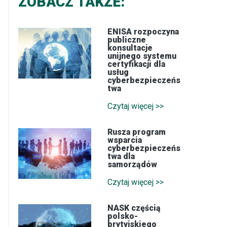
ZOBACZ TAKŻE:
ENISA rozpoczyna
publiczne
konsultacje
unijnego systemu
certyfikacji dla
usług
cyberbezpieczeńs
twa
Czytaj więcej >>
Rusza program
wsparcia
cyberbezpieczeńs
twa dla
samorządów
Czytaj więcej >>
NASK częścią
polsko-
brytyjskiego