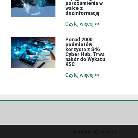
porozumienia w
walce z
dezinformacją
Czytaj więcej >>
Ponad 2000
podmiotów
korzysta z S46
Cyber Hub. Trwa
nabór do Wykazu
KSC
Czytaj więcej >>
cyberpolicy@nask.pl