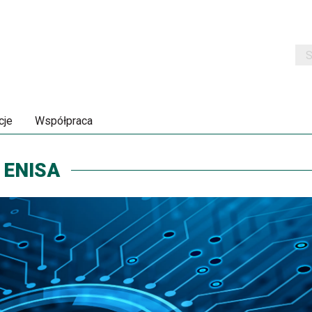
Szu
cje
Współpraca
 ENISA