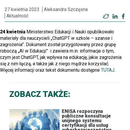
27 kwietnia 2023
Aleksandra Szczęsna
Aktualność
Twitter
Linke
F
24 kwietnia
Ministerstwo Edukacji i Nauki opublikowało
materiały dla nauczycieli „
ChatGPT
w szkole – szanse i
zagrożenia”.
Dokument został przygotowany przez grupę
roboczą „AI w Edukacji” i zawiera m.in. informacje o tym,
czym jest
ChatGPT
, jak wpływa na edukację, jakie zagrożenia
się z nim łączą, a także jak z niego mądrze korzystać.
Więcej informacji oraz tekst dokumentu dostępne
TUTAJ
.
ZOBACZ TAKŻE:
ENISA rozpoczyna
publiczne konsultacje
unijnego systemu
certyfikacji dla usług
cyberbezpieczeństwa