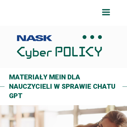
Przeskocz
Przeskocz
do
do
menu
treści
MATERIAŁY MEIN DLA
NAUCZYCIELI W SPRAWIE CHATU
GPT