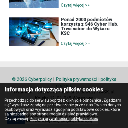
Czytaj więcej >>
Ponad 2000 podmiotów
korzysta z S46 Cyber Hub.
Trwa nabór do Wykazu
KSC
Czytaj więcej >>
© 2026 Cyberpolicy
|
Polityka prywatności i polityka
cookies
Informacja dotycząca plików cookies
Wydawca: Państwowy Instytut Badawczy NASK; ul.
Kolska 12, 01-045 Warszawa
Przechodząc do serwisu poprzez kliknięcie odnośnika „Zgadzam
ISSN 2657-8425
się” wyrażasz zgodę na przetwarzanie przez nas Twoich danych
osobowych oraz wyrażasz zgodę na podstawowe cookies, które
są niezbędne aby strona mogła działać prawidłowo.
Czytaj więcej:
Polityka prywatności i polityka cookies