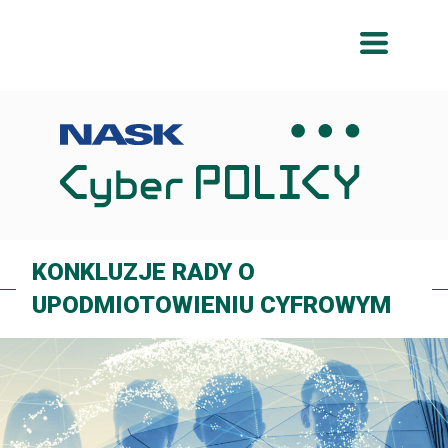
Przeskocz
Przeskocz
do
do
menu
treści
KONKLUZJE RADY O
UPODMIOTOWIENIU CYFROWYM