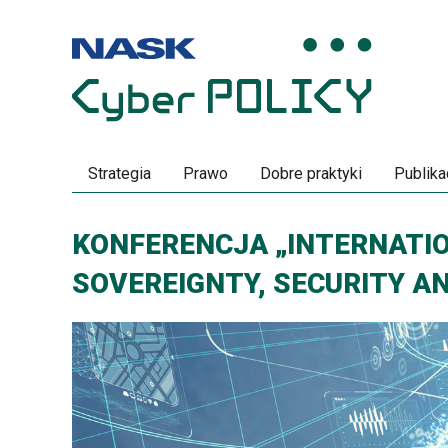
Przeskocz
Przeskocz
do
do
menu
treści
Strategia
Prawo
Dobre praktyki
Publika
KONFERENCJA „INTERNATIO
SOVEREIGNTY, SECURITY A