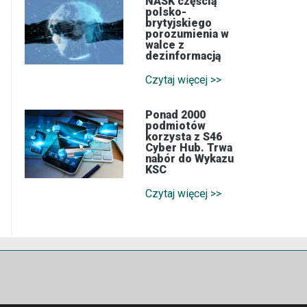
NASK częścią
polsko-
brytyjskiego
porozumienia w
walce z
dezinformacją
Czytaj więcej >>
Ponad 2000
podmiotów
korzysta z S46
Cyber Hub. Trwa
nabór do Wykazu
KSC
Czytaj więcej >>