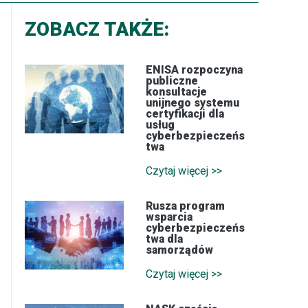
ZOBACZ TAKŻE:
ENISA rozpoczyna
publiczne
konsultacje
unijnego systemu
certyfikacji dla
usług
cyberbezpieczeńs
twa
Czytaj więcej >>
Rusza program
wsparcia
cyberbezpieczeńs
twa dla
samorządów
Czytaj więcej >>