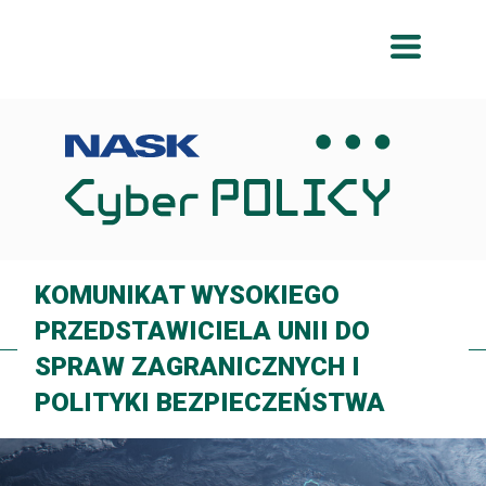
Przeskocz
Przeskocz
do
do
menu
treści
KOMUNIKAT WYSOKIEGO
PRZEDSTAWICIELA UNII DO
SPRAW ZAGRANICZNYCH I
POLITYKI BEZPIECZEŃSTWA