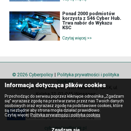
Ponad 2000 podmiotów
korzysta z S46 Cyber Hub.
Trwa nabór do Wykazu
KSC
Czytaj więcej >>
© 2026 Cyberpolicy
|
Polityka prywatności i polityka
cookies
Informacja dotycząca plików cookies
Wydawca: Państwowy Instytut Badawczy NASK; ul.
Kolska 12, 01-045 Warszawa
Przechodząc do serwisu poprzez kliknięcie odnośnika „Zgadzam
ISSN 2657-8425
się” wyrażasz zgodę na przetwarzanie przez nas Twoich danych
osobowych oraz wyrażasz zgodę na podstawowe cookies, które
są niezbędne aby strona mogła działać prawidłowo.
Czytaj więcej:
Polityka prywatności i polityka cookies
cyberpolicy@nask.pl
Zgadzam się