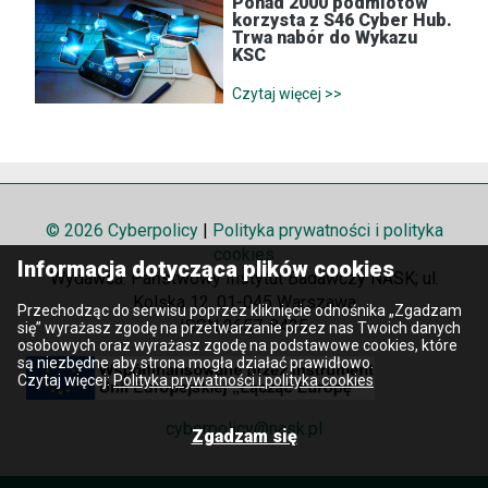
Ponad 2000 podmiotów
korzysta z S46 Cyber Hub.
Trwa nabór do Wykazu
KSC
Czytaj więcej >>
© 2026 Cyberpolicy
|
Polityka prywatności i polityka
cookies
Informacja dotycząca plików cookies
Wydawca: Państwowy Instytut Badawczy NASK; ul.
Kolska 12, 01-045 Warszawa
Przechodząc do serwisu poprzez kliknięcie odnośnika „Zgadzam
ISSN 2657-8425
się” wyrażasz zgodę na przetwarzanie przez nas Twoich danych
osobowych oraz wyrażasz zgodę na podstawowe cookies, które
są niezbędne aby strona mogła działać prawidłowo.
Czytaj więcej:
Polityka prywatności i polityka cookies
cyberpolicy@nask.pl
Zgadzam się