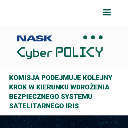
Przeskocz
Przeskocz
do
do
menu
treści
KOMISJA PODEJMUJE KOLEJNY
KROK W KIERUNKU WDROŻENIA
BEZPIECZNEGO SYSTEMU
SATELITARNEGO IRIS