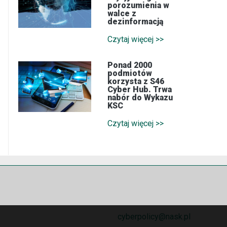
porozumienia w
walce z
dezinformacją
Czytaj więcej >>
Ponad 2000
podmiotów
korzysta z S46
Cyber Hub. Trwa
nabór do Wykazu
KSC
Czytaj więcej >>
cyberpolicy@nask.pl