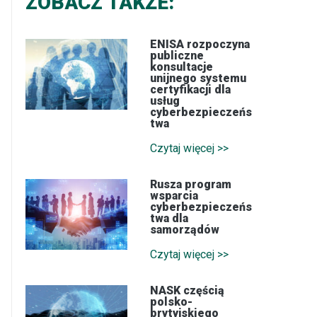
ZOBACZ TAKŻE:
ENISA rozpoczyna
publiczne
konsultacje
unijnego systemu
certyfikacji dla
usług
cyberbezpieczeńs
twa
Czytaj więcej >>
Rusza program
wsparcia
cyberbezpieczeńs
twa dla
samorządów
Czytaj więcej >>
NASK częścią
polsko-
brytyjskiego