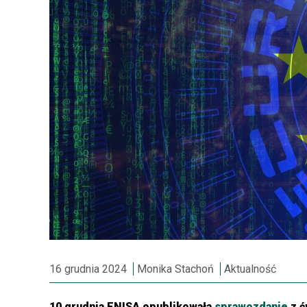
16 grudnia 2024
Monika Stachoń
Aktualność
10 grudnia ENISA opublikowała
sprawozdanie
z ć