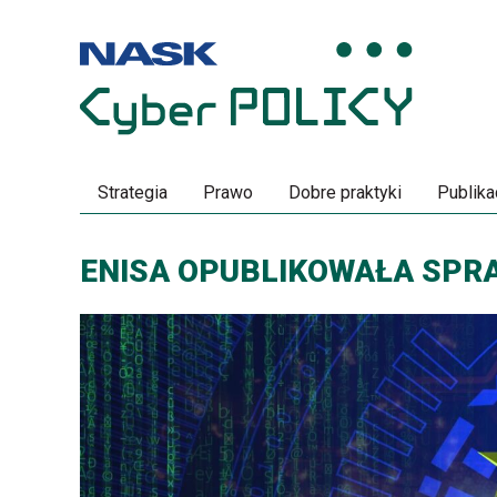
Przeskocz
Przeskocz
do
do
menu
treści
Strategia
Prawo
Dobre praktyki
Publika
ENISA OPUBLIKOWAŁA SPRA