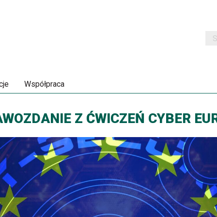
Szu
cje
Współpraca
WOZDANIE Z ĆWICZEŃ CYBER EU