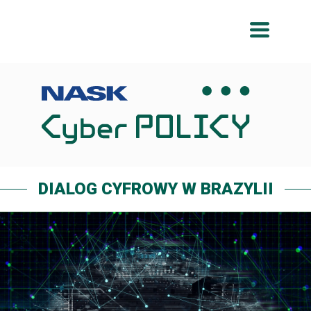
Przeskocz
Przeskocz
do
do
menu
treści
DIALOG CYFROWY W BRAZYLII