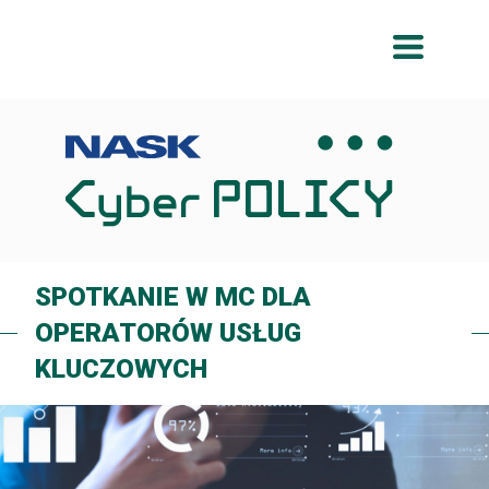
Przeskocz
Przeskocz
do
do
menu
treści
SPOTKANIE W MC DLA
OPERATORÓW USŁUG
KLUCZOWYCH