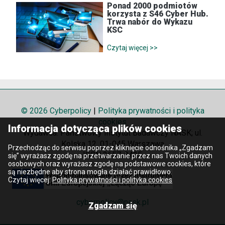
Ponad 2000 podmiotów
korzysta z S46 Cyber Hub.
Trwa nabór do Wykazu
KSC
Czytaj więcej >>
© 2026 Cyberpolicy
|
Polityka prywatności i polityka
cookies
Informacja dotycząca plików cookies
Wydawca: Państwowy Instytut Badawczy NASK; ul.
Kolska 12, 01-045 Warszawa
Przechodząc do serwisu poprzez kliknięcie odnośnika „Zgadzam
ISSN 2657-8425
się” wyrażasz zgodę na przetwarzanie przez nas Twoich danych
osobowych oraz wyrażasz zgodę na podstawowe cookies, które
są niezbędne aby strona mogła działać prawidłowo.
Czytaj więcej:
Polityka prywatności i polityka cookies
cyberpolicy@nask.pl
Zgadzam się