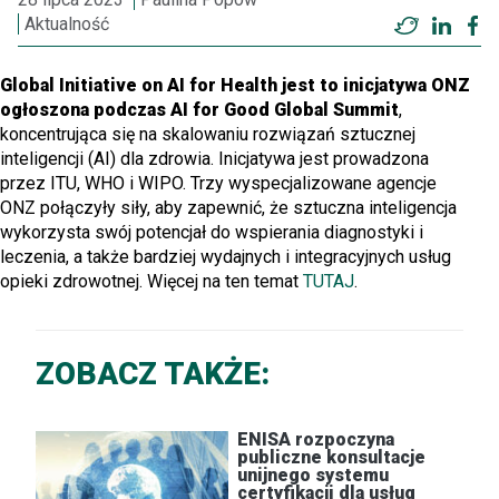
Aktualność
Twitter
Linke
F
Global Initiative on AI for Health jest to inicjatywa ONZ
ogłoszona podczas AI for Good Global Summit
,
koncentrująca się na skalowaniu rozwiązań sztucznej
inteligencji (AI) dla zdrowia. Inicjatywa jest prowadzona
przez ITU, WHO i WIPO. Trzy wyspecjalizowane agencje
ONZ połączyły siły, aby zapewnić, że sztuczna inteligencja
wykorzysta swój potencjał do wspierania diagnostyki i
leczenia, a także bardziej wydajnych i integracyjnych usług
opieki zdrowotnej. Więcej na ten temat
TUTAJ
.
ZOBACZ TAKŻE:
ENISA rozpoczyna
publiczne konsultacje
unijnego systemu
certyfikacji dla usług